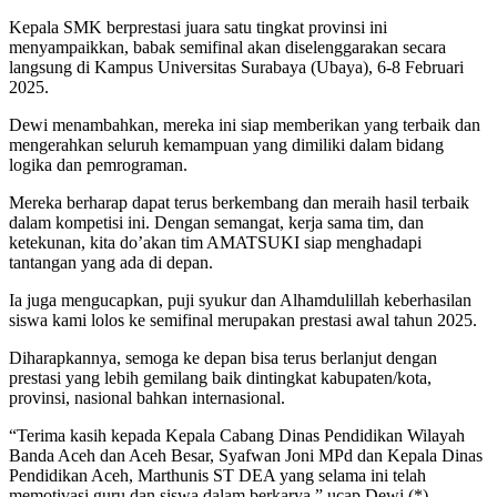
Kepala SMK berprestasi juara satu tingkat provinsi ini
menyampaikkan, babak semifinal akan diselenggarakan secara
langsung di Kampus Universitas Surabaya (Ubaya), 6-8 Februari
2025.
Dewi menambahkan, mereka ini siap memberikan yang terbaik dan
mengerahkan seluruh kemampuan yang dimiliki dalam bidang
logika dan pemrograman.
Mereka berharap dapat terus berkembang dan meraih hasil terbaik
dalam kompetisi ini. Dengan semangat, kerja sama tim, dan
ketekunan, kita do’akan tim AMATSUKI siap menghadapi
tantangan yang ada di depan.
Ia juga mengucapkan, puji syukur dan Alhamdulillah keberhasilan
siswa kami lolos ke semifinal merupakan prestasi awal tahun 2025.
Diharapkannya, semoga ke depan bisa terus berlanjut dengan
prestasi yang lebih gemilang baik dintingkat kabupaten/kota,
provinsi, nasional bahkan internasional.
“Terima kasih kepada Kepala Cabang Dinas Pendidikan Wilayah
Banda Aceh dan Aceh Besar, Syafwan Joni MPd dan Kepala Dinas
Pendidikan Aceh, Marthunis ST DEA yang selama ini telah
memotivasi guru dan siswa dalam berkarya,” ucap Dewi.(*)