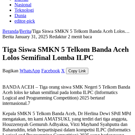
Nasional
Teknologi
Dunia
editor-pick
Beranda
/
Berita
/
Tiga Siswa SMKN 5 Telkom Banda Aceh Lolos…
Berita
January 31, 2025
Redaktur
2 menit baca
Tiga Siswa SMKN 5 Telkom Banda Aceh
Lolos Semifinal Lomba ILPC
Bagikan
WhatsApp
Facebook
X
Copy Link
BANDA ACEH – Tiga orang siswa SMK Negeri 5 Telkom Banda
Aceh lolos ke tahan semifinal pada lomba ILPC (Informatics
Logical and Programming Competition) 2025 bertaraf
internasional.7
Kepala SMKN 5 Telkom Banda Aceh, Dr Herlina Dewi SPdI MPd
mengatakan, tm kami AMATSUKI, yang terdiri dari tiga anggota,
Houzzensyah Gemuruh Adhyaksa, Virzi Mayhand Syahputra dan
Baharuddin, telah berpartisipasi dalam kompetisi ILPC (Informatics