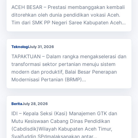
ACEH BESAR – Prestasi membanggakan kembali
ditorehkan oleh dunia pendidikan vokasi Aceh.
Tim dari SMK PP Negeri Saree Kabupaten Aceh…
BRMP Aceh Perkenalkan Sistem Tanam Padi
Teknologi Modern PM AAS Di Aceh Selatan
Teknologi
July 31, 2026
TAPAKTUAN – Dalam rangka mengakselerasi dan
transformasi sektor pertanian menuju sistem
modern dan produktif, Balai Besar Penerapan
Modernisasi Pertanian (BRMP)…
Kasi Cabdisdik Kabupaten Aceh Timur Antar
Tugas Kepala SMKN 1 Julok
Berita
July 28, 2026
IDI – Kepala Seksi (Kasi) Manajemen GTK dan
Mutu Kesiswaan Cabang Dinas Pendidikan
(Cabdisdik)Wilayah Kabupaten Aceh Timur,
Syaifuddin SPdmalaksanakan antar…