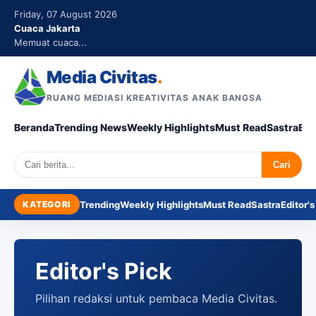
Friday, 07 August 2026
Cuaca Jakarta
Memuat cuaca...
Media Civitas
.
RUANG MEDIASI KREATIVITAS ANAK BANGSA
Beranda
Trending News
Weekly Highlights
Must Read
Sastra
Edi
Search
Cari
KATEGORI
Trending
Weekly Highlights
Must Read
Sastra
Editor's
Editor's Pick
Pilihan redaksi untuk pembaca Media Civitas.