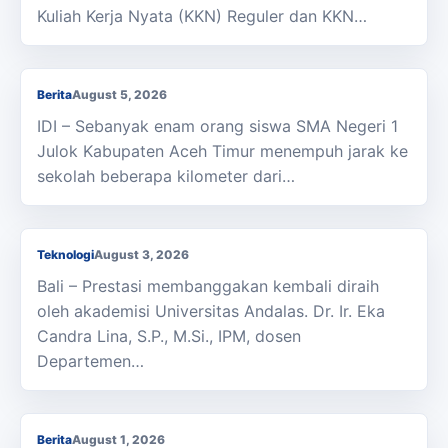
Kuliah Kerja Nyata (KKN) Reguler dan KKN…
Berjalan Kaki ke Sekolah, Enam Siswa SMAN 1
Julok Butuh Sepeda
Berita
August 5, 2026
IDI – Sebanyak enam orang siswa SMA Negeri 1
Julok Kabupaten Aceh Timur menempuh jarak ke
Dosen Universitas Andalas Raih Predikat Best
sekolah beberapa kilometer dari…
Presenter pada ICOEE 2026 Berkat Inovasi
Nanoinsektisida Botani
Teknologi
August 3, 2026
Bali – Prestasi membanggakan kembali diraih
oleh akademisi Universitas Andalas. Dr. Ir. Eka
Candra Lina, S.P., M.Si., IPM, dosen
Departemen…
Membanggakan, Siswa SMK PPN Saree Raih
Juara LKS Nasional 2026
Berita
August 1, 2026