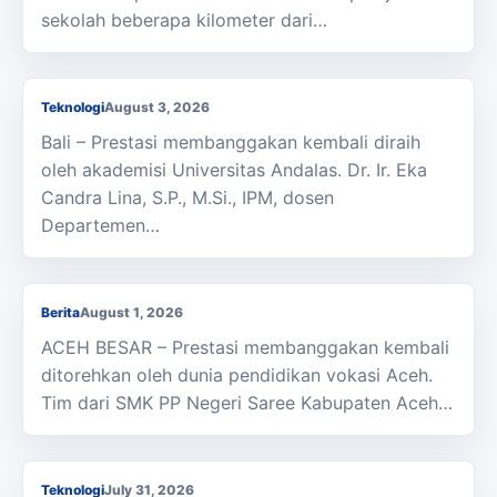
Dosen Universitas Andalas Raih Predikat Best
sekolah beberapa kilometer dari…
Presenter pada ICOEE 2026 Berkat Inovasi
Nanoinsektisida Botani
Teknologi
August 3, 2026
Bali – Prestasi membanggakan kembali diraih
oleh akademisi Universitas Andalas. Dr. Ir. Eka
Candra Lina, S.P., M.Si., IPM, dosen
Departemen…
Membanggakan, Siswa SMK PPN Saree Raih
Juara LKS Nasional 2026
Berita
August 1, 2026
ACEH BESAR – Prestasi membanggakan kembali
ditorehkan oleh dunia pendidikan vokasi Aceh.
Tim dari SMK PP Negeri Saree Kabupaten Aceh…
BRMP Aceh Perkenalkan Sistem Tanam Padi
Teknologi Modern PM AAS Di Aceh Selatan
Teknologi
July 31, 2026