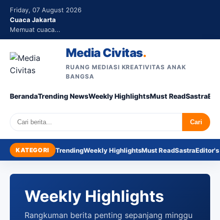
Friday, 07 August 2026
Cuaca Jakarta
Memuat cuaca...
Media Civitas
.
RUANG MEDIASI KREATIVITAS ANAK
BANGSA
Beranda
Trending News
Weekly Highlights
Must Read
Sastra
Edi
Search
Cari
KATEGORI
Trending
Weekly Highlights
Must Read
Sastra
Editor's
Weekly Highlights
Rangkuman berita penting sepanjang minggu