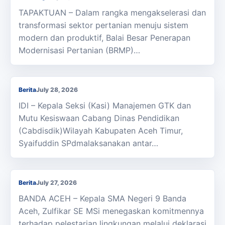
TAPAKTUAN – Dalam rangka mengakselerasi dan
transformasi sektor pertanian menuju sistem
modern dan produktif, Balai Besar Penerapan
Modernisasi Pertanian (BRMP)…
Kasi Cabdisdik Kabupaten Aceh Timur Antar
Tugas Kepala SMKN 1 Julok
Berita
July 28, 2026
IDI – Kepala Seksi (Kasi) Manajemen GTK dan
Mutu Kesiswaan Cabang Dinas Pendidikan
(Cabdisdik)Wilayah Kabupaten Aceh Timur,
Syaifuddin SPdmalaksanakan antar…
Kepala SMAN 9 Banda Aceh Deklarasi Hijaukan
Sekolah dan Lestarikan Lingkungan
Berita
July 27, 2026
BANDA ACEH – Kepala SMA Negeri 9 Banda
Aceh, Zulfikar SE MSi menegaskan komitmennya
terhadap pelestarian lingkungan melalui deklarasi