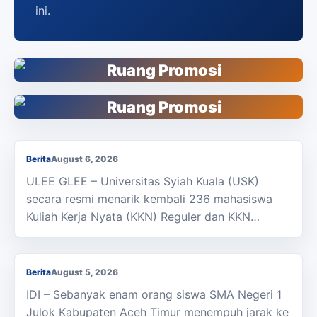
ini.
KKN Usai, KOSI USK Apresiasi Dukungan
Masyarakat Bandar Dua
Berita
August 6, 2026
ULEE GLEE – Universitas Syiah Kuala (USK)
secara resmi menarik kembali 236 mahasiswa
Kuliah Kerja Nyata (KKN) Reguler dan KKN…
Berjalan Kaki ke Sekolah, Enam Siswa SMAN 1
Julok Butuh Sepeda
Berita
August 5, 2026
IDI – Sebanyak enam orang siswa SMA Negeri 1
Julok Kabupaten Aceh Timur menempuh jarak ke