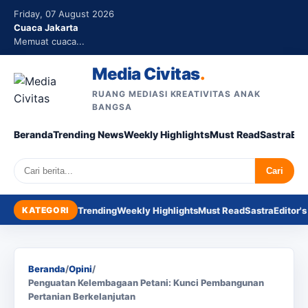
Friday, 07 August 2026
Cuaca Jakarta
Memuat cuaca...
Media Civitas
.
RUANG MEDIASI KREATIVITAS ANAK
BANGSA
Beranda
Trending News
Weekly Highlights
Must Read
Sastra
Edi
Search
Cari
KATEGORI
Trending
Weekly Highlights
Must Read
Sastra
Editor's
Beranda
/
Opini
/
Penguatan Kelembagaan Petani: Kunci Pembangunan
Pertanian Berkelanjutan