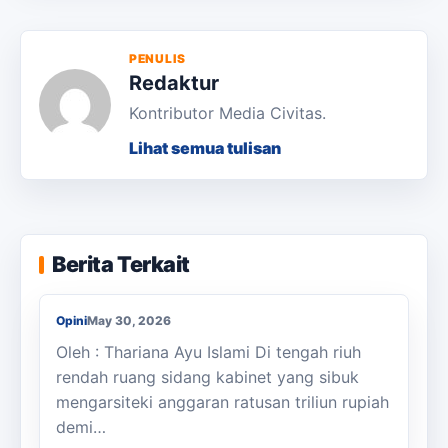
PENULIS
Redaktur
Kontributor Media Civitas.
Lihat semua tulisan
Pesta “Makan Gratis” Saat Rupiah Krisis:
Berita Terkait
“Rem Moneter” vs “Gas Fiskal”
Opini
May 30, 2026
Oleh : Thariana Ayu Islami Di tengah riuh
rendah ruang sidang kabinet yang sibuk
mengarsiteki anggaran ratusan triliun rupiah
demi…
Suara dari Desa: Benarkah Kami Tidak