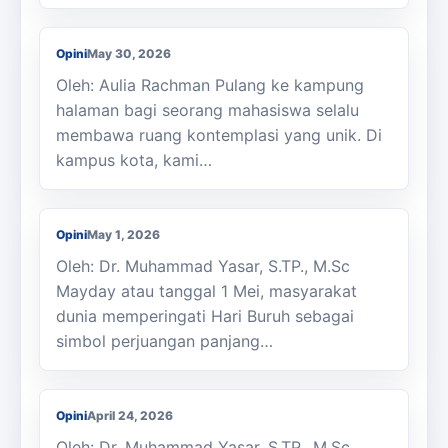
Ingin Kaya Raya?
Opini
May 30, 2026
Oleh: Aulia Rachman Pulang ke kampung
halaman bagi seorang mahasiswa selalu
membawa ruang kontemplasi yang unik. Di
kampus kota, kami…
Memaknai Hari Buruh
Opini
May 1, 2026
Oleh: Dr. Muhammad Yasar, S.TP., M.Sc
Mayday atau tanggal 1 Mei, masyarakat
dunia memperingati Hari Buruh sebagai
simbol perjuangan panjang…
Menata Ulang Pertanian Aceh Pasca
Bencana
Opini
April 24, 2026
Oleh: Dr. Muhammad Yasar, S.TP., M.Sc.