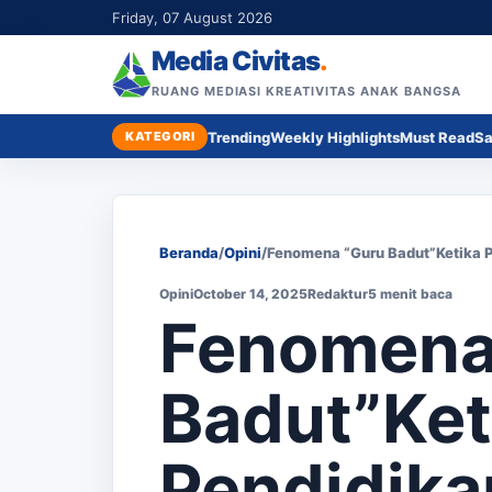
Friday, 07 August 2026
Media Civitas
.
RUANG MEDIASI KREATIVITAS ANAK BANGSA
KATEGORI
Trending
Weekly Highlights
Must Read
Sa
Beranda
/
Opini
/
Fenomena “Guru Badut”Ketika 
Opini
October 14, 2025
Redaktur
5 menit baca
Fenomena
Badut”Ket
Pendidika