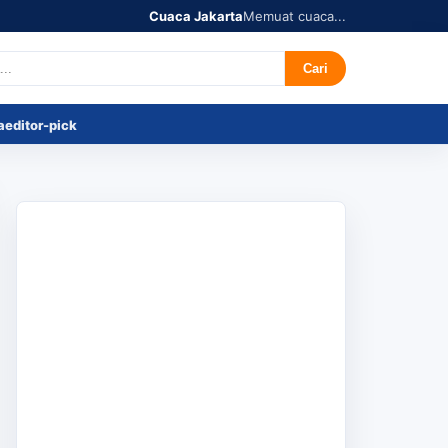
Cuaca Jakarta
Memuat cuaca...
r's Pick
Tentang
Cari
a
editor-pick