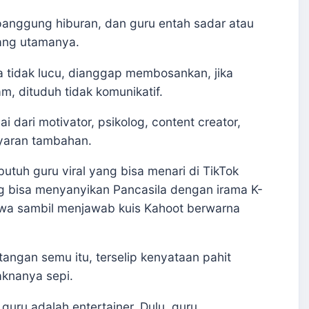
panggung hiburan, dan guru entah sadar atau
ang utamanya.
ika tidak lucu, dianggap membosankan, jika
m, dituduh tidak komunikatif.
i dari motivator, psikolog, content creator,
yaran tambahan.
 butuh guru viral yang bisa menari di TikTok
g bisa menyanyikan Pancasila dengan irama K-
awa sambil menjawab kuis Kahoot berwarna
angan semu itu, terselip kenyataan pahit
aknanya sepi.
guru adalah entertainer. Dulu, guru