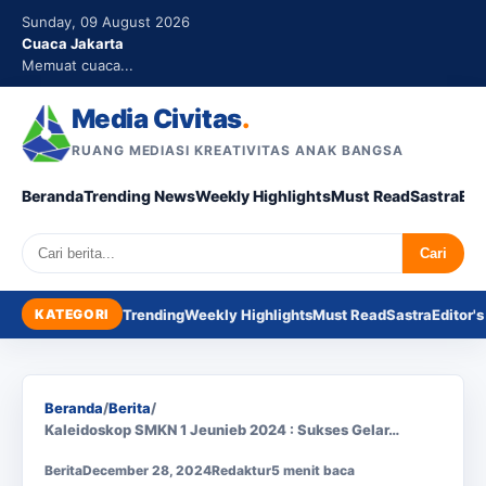
Sunday, 09 August 2026
Cuaca Jakarta
Memuat cuaca...
Media Civitas
.
RUANG MEDIASI KREATIVITAS ANAK BANGSA
Beranda
Trending News
Weekly Highlights
Must Read
Sastra
Edi
Search
Cari
KATEGORI
Trending
Weekly Highlights
Must Read
Sastra
Editor's
Beranda
/
Berita
/
Kaleidoskop SMKN 1 Jeunieb 2024 : Sukses Gelar…
Berita
December 28, 2024
Redaktur
5 menit baca