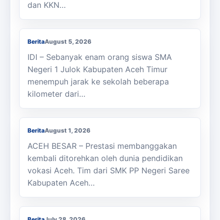
dan KKN…
Berjalan Kaki ke Sekolah, Enam Siswa
SMAN 1 Julok Butuh Sepeda
Berita
August 5, 2026
IDI – Sebanyak enam orang siswa SMA
Negeri 1 Julok Kabupaten Aceh Timur
menempuh jarak ke sekolah beberapa
kilometer dari…
Membanggakan, Siswa SMK PPN Saree
Raih Juara LKS Nasional 2026
Berita
August 1, 2026
ACEH BESAR – Prestasi membanggakan
kembali ditorehkan oleh dunia pendidikan
vokasi Aceh. Tim dari SMK PP Negeri Saree
Kabupaten Aceh…
Kasi Cabdisdik Kabupaten Aceh Timur
Antar Tugas Kepala SMKN 1 Julok
Berita
July 28, 2026