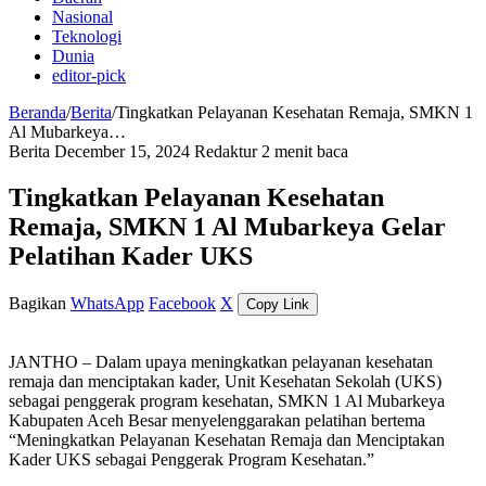
Nasional
Teknologi
Dunia
editor-pick
Beranda
/
Berita
/
Tingkatkan Pelayanan Kesehatan Remaja, SMKN 1
Al Mubarkeya…
Berita
December 15, 2024
Redaktur
2 menit baca
Tingkatkan Pelayanan Kesehatan
Remaja, SMKN 1 Al Mubarkeya Gelar
Pelatihan Kader UKS
Bagikan
WhatsApp
Facebook
X
Copy Link
JANTHO – Dalam upaya meningkatkan pelayanan kesehatan
remaja dan menciptakan kader, Unit Kesehatan Sekolah (UKS)
sebagai penggerak program kesehatan, SMKN 1 Al Mubarkeya
Kabupaten Aceh Besar menyelenggarakan pelatihan bertema
“Meningkatkan Pelayanan Kesehatan Remaja dan Menciptakan
Kader UKS sebagai Penggerak Program Kesehatan.”