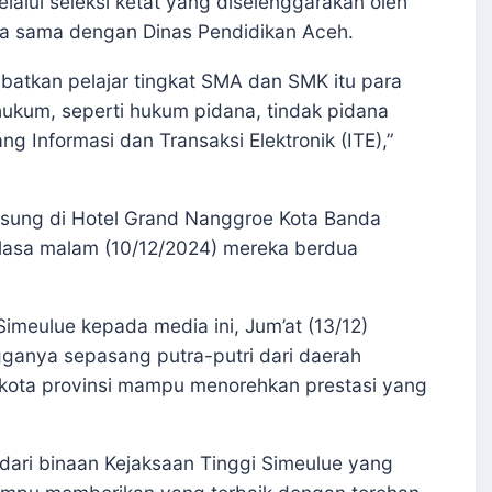
lalui seleksi ketat yang diselenggarakan oleh
rja sama dengan Dinas Pendidikan Aceh.
batkan pelajar tingkat SMA dan SMK itu para
 hukum, seperti hukum pidana, tindak pidana
g Informasi dan Transaksi Elektronik (ITE),”
gsung di Hotel Grand Nanggroe Kota Banda
lasa malam (10/12/2024) mereka berdua
imeulue kepada media ini, Jum’at (13/12)
anya sepasang putra-putri dari daerah
 kota provinsi mampu menorehkan prestasi yang
s dari binaan Kejaksaan Tinggi Simeulue yang