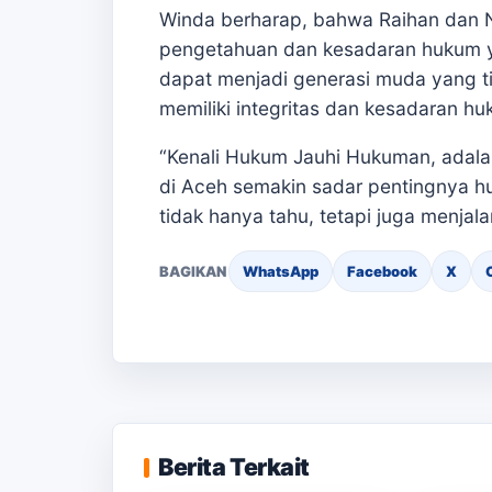
Winda berharap, bahwa Raihan dan
pengetahuan dan kesadaran hukum y
dapat menjadi generasi muda yang ti
memiliki integritas dan kesadaran hu
“Kenali Hukum Jauhi Hukuman, adalah
di Aceh semakin sadar pentingnya 
tidak hanya tahu, tetapi juga menja
BAGIKAN
WhatsApp
Facebook
X
Berjal
KKN Usai, KOSI USK
Sekola
Apresiasi Dukungan
SMAN 1
Berita Terkait
Masyarakat Bandar Dua
Seped