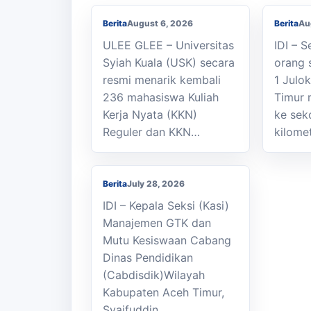
Berita
August 6, 2026
Berita
Au
ULEE GLEE – Universitas
IDI – 
Syiah Kuala (USK) secara
orang 
resmi menarik kembali
1 Julo
236 mahasiswa Kuliah
Timur 
Kasi Cabdisdik
Kerja Nyata (KKN)
ke sek
Kabupaten Aceh Timur
Reguler dan KKN…
kilome
Antar Tugas Kepala
SMKN 1 Julok
Berita
July 28, 2026
IDI – Kepala Seksi (Kasi)
Manajemen GTK dan
Mutu Kesiswaan Cabang
Dinas Pendidikan
(Cabdisdik)Wilayah
Kabupaten Aceh Timur,
Syaifuddin