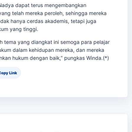
 Nadya dapat terus mengembangkan
ang telah mereka peroleh, sehingga mereka
dak hanya cerdas akademis, tetapi juga
kum yang tinggi.
 tema yang diangkat ini semoga para pelajar
hukum dalam kehidupan mereka, dan mereka
lankan hukum dengan baik,” pungkas Winda.(*)
Copy Link
an Kaki ke
h, Enam Siswa
Membanggakan, Siswa
 Julok Butuh
SMK PPN Saree Raih
a
Juara LKS Nasional 2026