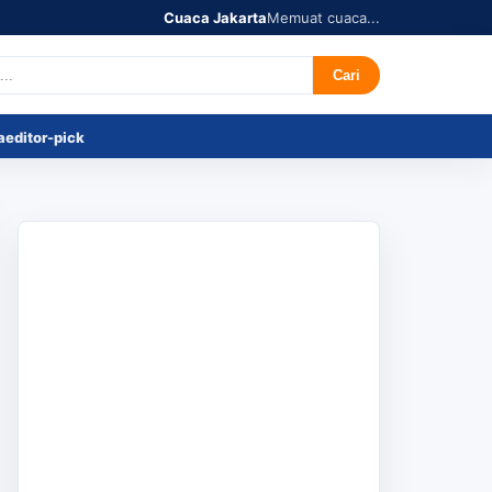
Cuaca Jakarta
Memuat cuaca...
r's Pick
Tentang
Cari
a
editor-pick