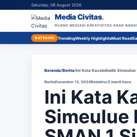
Saturday, 08 August 2026
Media Civitas
.
RUANG MEDIASI KREATIVITAS ANAK BANG
KATEGORI
Trending
Weekly Highlights
Must Read
Sa
Beranda
/
Berita
/
Ini Kata Kacabdisdik Simeulu
Berita
December 13, 2024
Redaktur
2 menit baca
Ini Kata K
Simeulue 
SMAN 1 Si