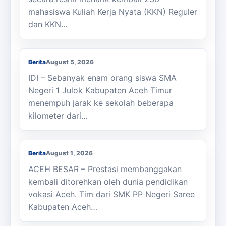
mahasiswa Kuliah Kerja Nyata (KKN) Reguler
dan KKN…
Berjalan Kaki ke Sekolah, Enam Siswa
SMAN 1 Julok Butuh Sepeda
Berita
August 5, 2026
IDI – Sebanyak enam orang siswa SMA
Negeri 1 Julok Kabupaten Aceh Timur
menempuh jarak ke sekolah beberapa
kilometer dari…
Membanggakan, Siswa SMK PPN Saree
Raih Juara LKS Nasional 2026
Berita
August 1, 2026
ACEH BESAR – Prestasi membanggakan
kembali ditorehkan oleh dunia pendidikan
vokasi Aceh. Tim dari SMK PP Negeri Saree
Kabupaten Aceh…