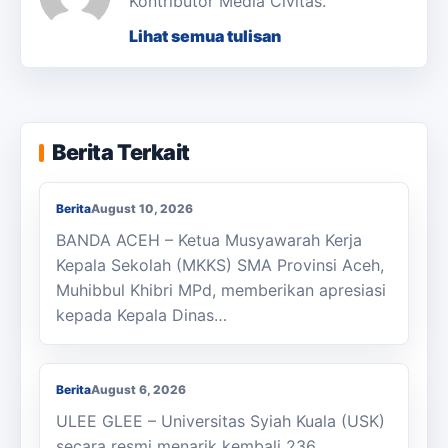
Kontributor Media Civitas.
Lihat semua tulisan
Ketua MKKS SMA Provinsi Aceh Berikan
Berita Terkait
Apresiasi Kepada Murthalamuddin
Berita
August 10, 2026
BANDA ACEH – Ketua Musyawarah Kerja
Kepala Sekolah (MKKS) SMA Provinsi Aceh,
Muhibbul Khibri MPd, memberikan apresiasi
kepada Kepala Dinas…
KKN Usai, KOSI USK Apresiasi Dukungan
Masyarakat Bandar Dua
Berita
August 6, 2026
ULEE GLEE – Universitas Syiah Kuala (USK)
secara resmi menarik kembali 236