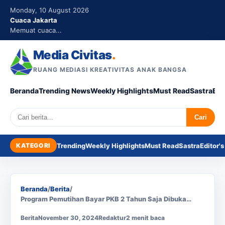
Monday, 10 August 2026
Cuaca Jakarta
Memuat cuaca...
Media Civitas
.
RUANG MEDIASI KREATIVITAS ANAK BANGSA
Beranda
Trending News
Weekly Highlights
Must Read
Sastra
Edi
Search
Cari
KATEGORI
Trending
Weekly Highlights
Must Read
Sastra
Editor's
Beranda
/
Berita
/
Program Pemutihan Bayar PKB 2 Tahun Saja Dibuka…
Berita
November 30, 2024
Redaktur
2 menit baca