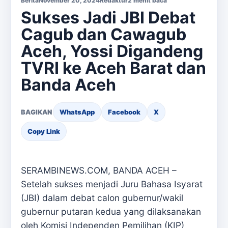
Berita
November 20, 2024
Redaktur
2 menit baca
Sukses Jadi JBI Debat
Cagub dan Cawagub
Aceh, Yossi Digandeng
TVRI ke Aceh Barat dan
Banda Aceh
BAGIKAN
WhatsApp
Facebook
X
Copy Link
SERAMBINEWS.COM, BANDA ACEH –
Setelah sukses menjadi Juru Bahasa Isyarat
(JBI) dalam debat calon gubernur/wakil
gubernur putaran kedua yang dilaksanakan
oleh Komisi Independen Pemilihan (KIP)