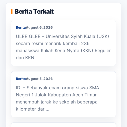
KKN Usai, KOSI USK Apresiasi Dukungan
Berita Terkait
Masyarakat Bandar Dua
Berita
August 6, 2026
ULEE GLEE – Universitas Syiah Kuala (USK)
secara resmi menarik kembali 236
mahasiswa Kuliah Kerja Nyata (KKN) Reguler
dan KKN…
Berjalan Kaki ke Sekolah, Enam Siswa
SMAN 1 Julok Butuh Sepeda
Berita
August 5, 2026
IDI – Sebanyak enam orang siswa SMA
Negeri 1 Julok Kabupaten Aceh Timur
menempuh jarak ke sekolah beberapa
kilometer dari…
Membanggakan, Siswa SMK PPN Saree
Raih Juara LKS Nasional 2026