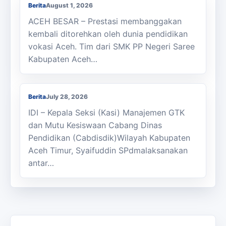
Berita
August 1, 2026
ACEH BESAR – Prestasi membanggakan
kembali ditorehkan oleh dunia pendidikan
vokasi Aceh. Tim dari SMK PP Negeri Saree
Kabupaten Aceh…
Kasi Cabdisdik Kabupaten Aceh Timur
Antar Tugas Kepala SMKN 1 Julok
Berita
July 28, 2026
IDI – Kepala Seksi (Kasi) Manajemen GTK
dan Mutu Kesiswaan Cabang Dinas
Pendidikan (Cabdisdik)Wilayah Kabupaten
Aceh Timur, Syaifuddin SPdmalaksanakan
antar…