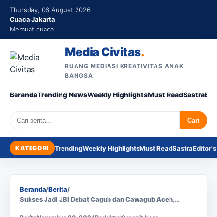
Thursday, 06 August 2026
Cuaca Jakarta
Memuat cuaca...
Media Civitas
.
RUANG MEDIASI KREATIVITAS ANAK
BANGSA
Beranda
Trending News
Weekly Highlights
Must Read
Sastra
Edi
Search
Cari
KATEGORI
Trending
Weekly Highlights
Must Read
Sastra
Editor's
Beranda
/
Berita
/
Sukses Jadi JBI Debat Cagub dan Cawagub Aceh,…