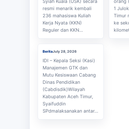
Syiah Kuala (USK) secara
orang 
resmi menarik kembali
1 Julo
236 mahasiswa Kuliah
Timur 
Kasi Cabdisdik
Kerja Nyata (KKN)
ke sek
Kabupaten Aceh Timur
Reguler dan KKN…
kilome
Antar Tugas Kepala
SMKN 1 Julok
Berita
July 28, 2026
IDI – Kepala Seksi (Kasi)
Manajemen GTK dan
Mutu Kesiswaan Cabang
Dinas Pendidikan
(Cabdisdik)Wilayah
Kabupaten Aceh Timur,
Syaifuddin
SPdmalaksanakan antar…