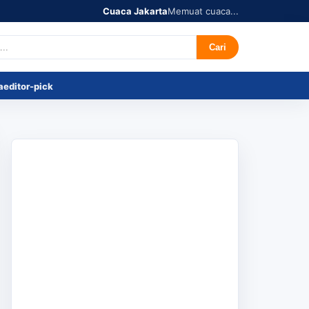
Cuaca Jakarta
Memuat cuaca...
r's Pick
Tentang
Cari
a
editor-pick