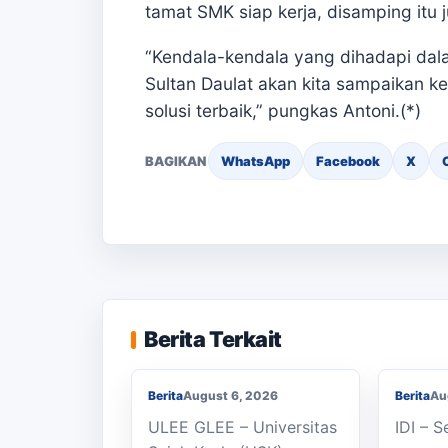
tamat SMK siap kerja, disamping itu 
“Kendala-kendala yang dihadapi da
Sultan Daulat akan kita sampaikan 
solusi terbaik,” pungkas Antoni.(*)
BAGIKAN
WhatsApp
Facebook
X
Berjal
KKN Usai, KOSI USK
Sekola
Apresiasi Dukungan
SMAN 1
Berita Terkait
Masyarakat Bandar Dua
Seped
Berita
August 6, 2026
Berita
Au
ULEE GLEE – Universitas
IDI – 