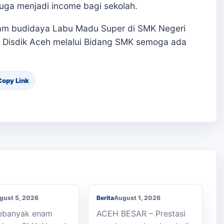
juga menjadi income bagi sekolah.
lam budidaya Labu Madu Super di SMK Negeri
ke Disdik Aceh melalui Bidang SMK semoga ada
Copy Link
an Kaki ke
h, Enam Siswa
Membanggakan, Siswa
 Julok Butuh
SMK PPN Saree Raih
a
Juara LKS Nasional 2026
gust 5, 2026
Berita
August 1, 2026
Sebanyak enam
ACEH BESAR – Prestasi