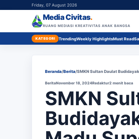
Friday, 07 August 2026
Media Civitas
.
RUANG MEDIASI KREATIVITAS ANAK BANGSA
KATEGORI
Trending
Weekly Highlights
Must Read
Sa
Beranda
/
Berita
/
SMKN Sultan Daulat Budidayak
Berita
November 18, 2024
Redaktur
2 menit baca
SMKN Sult
Budidaya
Madu Supe