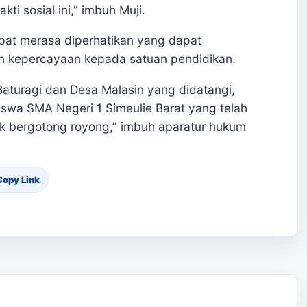
ti sosial ini,” imbuh Muji.
at merasa diperhatikan yang dapat
 kepercayaan kepada satuan pendidikan.
aturagi dan Desa Malasin yang didatangi,
swa SMA Negeri 1 Simeulie Barat yang telah
ntuk bergotong royong,” imbuh aparatur hukum
Copy Link
aan Biaya, Kepala
1 Madat Jemput
SMPN 1 Seunagan Raih
Putus Sekolah
Juara Satu Pawai
Mantan Kombatan
Karnaval HUT Nagan