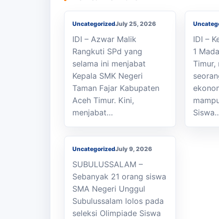
SMKN 1 Idi
GAM
Uncategorized
July 25, 2026
Uncateg
IDI – Azwar Malik
IDI – 
Rangkuti SPd yang
1 Mada
selama ini menjabat
Timur,
Kepala SMK Negeri
seoran
21 Siswa SMA Unggul
Taman Fajar Kabupaten
ekonom
Subulussalam Lolos
Aceh Timur. Kini,
mampu 
Sepuluh Besar OSN-P
menjabat…
Siswa
Nasional, Ini Kata
Kacabdisdiknya
Uncategorized
July 9, 2026
SUBULUSSALAM –
Sebanyak 21 orang siswa
SMA Negeri Unggul
Subulussalam lolos pada
seleksi Olimpiade Siswa