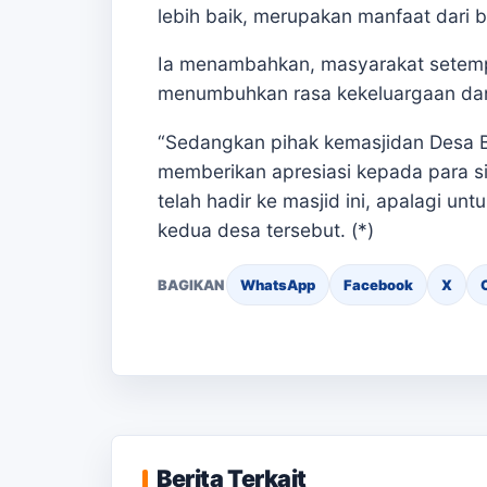
lebih baik, merupakan manfaat dari bak
Ia menambahkan, masyarakat setemp
menumbuhkan rasa kekeluargaan dan
“Sedangkan pihak kemasjidan Desa B
memberikan apresiasi kepada para si
telah hadir ke masjid ini, apalagi u
kedua desa tersebut. (*)
BAGIKAN
WhatsApp
Facebook
X
Ketiad
SMAN 
Mantan Kepala SMAN
Siswa 
Taman Fajar Nakhodai
Anak 
Berita Terkait