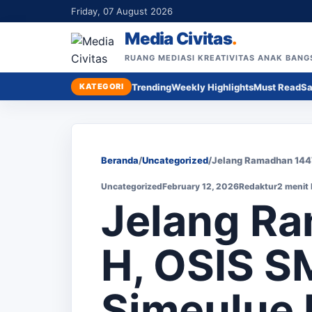
Friday, 07 August 2026
Media Civitas
.
RUANG MEDIASI KREATIVITAS ANAK BANG
KATEGORI
Trending
Weekly Highlights
Must Read
Sa
Beranda
/
Uncategorized
/
Jelang Ramadhan 144
Uncategorized
February 12, 2026
Redaktur
2 menit
Jelang R
H, OSIS S
Simeulue 