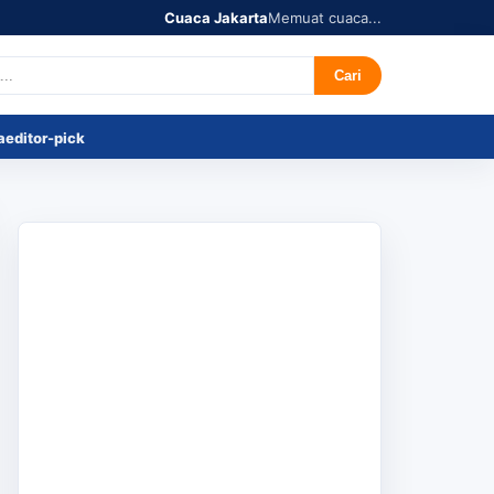
Cuaca Jakarta
Memuat cuaca...
r's Pick
Tentang
Cari
a
editor-pick