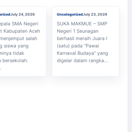
Raya
orized
July 24, 2026
Uncategorized
July 23, 2026
Kepala SMA Negeri
SUKA MAKMUE – SMP
t Kabupaten Aceh
Negeri 1 Seunagan
 menjemput salah
berhasil meraih Juara I
g siswa yang
(satu) pada “Pawai
inya tidak
Karnaval Budaya” yang
bersekolah.
digelar dalam rangka…
…