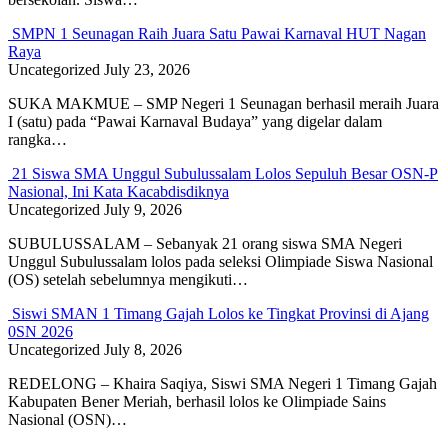
SMPN 1 Seunagan Raih Juara Satu Pawai Karnaval HUT Nagan
Raya
Uncategorized
July 23, 2026
SUKA MAKMUE – SMP Negeri 1 Seunagan berhasil meraih Juara
I (satu) pada “Pawai Karnaval Budaya” yang digelar dalam
rangka…
21 Siswa SMA Unggul Subulussalam Lolos Sepuluh Besar OSN-P
Nasional, Ini Kata Kacabdisdiknya
Uncategorized
July 9, 2026
SUBULUSSALAM – Sebanyak 21 orang siswa SMA Negeri
Unggul Subulussalam lolos pada seleksi Olimpiade Siswa Nasional
(OS) setelah sebelumnya mengikuti…
Siswi SMAN 1 Timang Gajah Lolos ke Tingkat Provinsi di Ajang
0SN 2026
Uncategorized
July 8, 2026
REDELONG – Khaira Saqiya, Siswi SMA Negeri 1 Timang Gajah
Kabupaten Bener Meriah, berhasil lolos ke Olimpiade Sains
Nasional (OSN)…