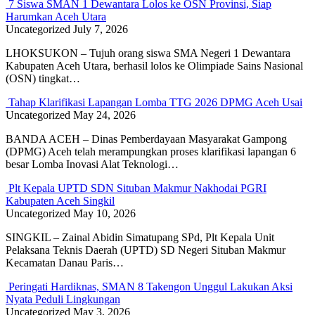
7 Siswa SMAN 1 Dewantara Lolos ke OSN Provinsi, Siap
Harumkan Aceh Utara
Uncategorized
July 7, 2026
LHOKSUKON – Tujuh orang siswa SMA Negeri 1 Dewantara
Kabupaten Aceh Utara, berhasil lolos ke Olimpiade Sains Nasional
(OSN) tingkat…
Tahap Klarifikasi Lapangan Lomba TTG 2026 DPMG Aceh Usai
Uncategorized
May 24, 2026
BANDA ACEH – Dinas Pemberdayaan Masyarakat Gampong
(DPMG) Aceh telah merampungkan proses klarifikasi lapangan 6
besar Lomba Inovasi Alat Teknologi…
Plt Kepala UPTD SDN Situban Makmur Nakhodai PGRI
Kabupaten Aceh Singkil
Uncategorized
May 10, 2026
SINGKIL – Zainal Abidin Simatupang SPd, Plt Kepala Unit
Pelaksana Teknis Daerah (UPTD) SD Negeri Situban Makmur
Kecamatan Danau Paris…
Peringati Hardiknas, SMAN 8 Takengon Unggul Lakukan Aksi
Nyata Peduli Lingkungan
Uncategorized
May 3, 2026