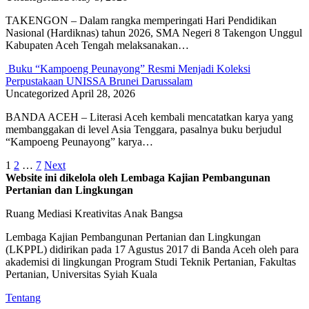
TAKENGON – Dalam rangka memperingati Hari Pendidikan
Nasional (Hardiknas) tahun 2026, SMA Negeri 8 Takengon Unggul
Kabupaten Aceh Tengah melaksanakan…
Buku “Kampoeng Peunayong” Resmi Menjadi Koleksi
Perpustakaan UNISSA Brunei Darussalam
Uncategorized
April 28, 2026
BANDA ACEH – Literasi Aceh kembali mencatatkan karya yang
membanggakan di level Asia Tenggara, pasalnya buku berjudul
“Kampoeng Peunayong” karya…
Posts
1
2
…
7
Next
Website ini dikelola oleh Lembaga Kajian Pembangunan
pagination
Pertanian dan Lingkungan
Ruang Mediasi Kreativitas Anak Bangsa
Lembaga Kajian Pembangunan Pertanian dan Lingkungan
(LKPPL) didirikan pada 17 Agustus 2017 di Banda Aceh oleh para
akademisi di lingkungan Program Studi Teknik Pertanian, Fakultas
Pertanian, Universitas Syiah Kuala
Tentang