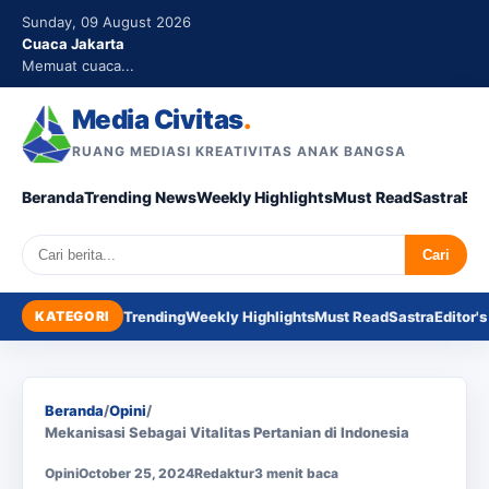
Sunday, 09 August 2026
Cuaca Jakarta
Memuat cuaca...
Media Civitas
.
RUANG MEDIASI KREATIVITAS ANAK BANGSA
Beranda
Trending News
Weekly Highlights
Must Read
Sastra
Edi
Search
Cari
KATEGORI
Trending
Weekly Highlights
Must Read
Sastra
Editor's
Beranda
/
Opini
/
Mekanisasi Sebagai Vitalitas Pertanian di Indonesia
Opini
October 25, 2024
Redaktur
3 menit baca