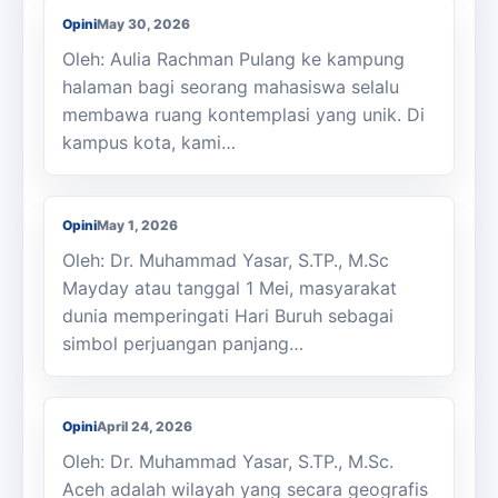
Opini
May 30, 2026
Oleh: Aulia Rachman Pulang ke kampung
halaman bagi seorang mahasiswa selalu
membawa ruang kontemplasi yang unik. Di
kampus kota, kami…
Memaknai Hari Buruh
Opini
May 1, 2026
Oleh: Dr. Muhammad Yasar, S.TP., M.Sc
Mayday atau tanggal 1 Mei, masyarakat
dunia memperingati Hari Buruh sebagai
simbol perjuangan panjang…
Menata Ulang Pertanian Aceh Pasca
Bencana
Opini
April 24, 2026
Oleh: Dr. Muhammad Yasar, S.TP., M.Sc.
Aceh adalah wilayah yang secara geografis