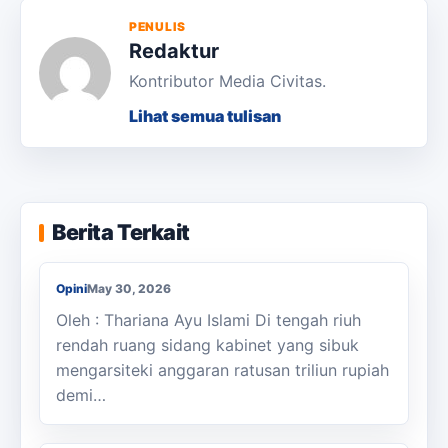
PENULIS
Redaktur
Kontributor Media Civitas.
Lihat semua tulisan
Pesta “Makan Gratis” Saat Rupiah Krisis:
Berita Terkait
“Rem Moneter” vs “Gas Fiskal”
Opini
May 30, 2026
Oleh : Thariana Ayu Islami Di tengah riuh
rendah ruang sidang kabinet yang sibuk
mengarsiteki anggaran ratusan triliun rupiah
demi…
Suara dari Desa: Benarkah Kami Tidak
Ingin Kaya Raya?