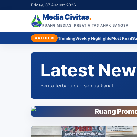
Friday, 07 August 2026
Media Civitas
.
RUANG MEDIASI KREATIVITAS ANAK BANGSA
KATEGORI
Trending
Weekly Highlights
Must Read
Sa
Latest New
Berita terbaru dari semua kanal.