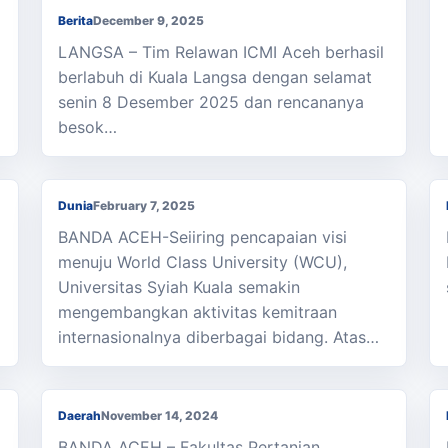
Berita
December 9, 2025
LANGSA – Tim Relawan ICMI Aceh berhasil
berlabuh di Kuala Langsa dengan selamat
senin 8 Desember 2025 dan rencananya
Gelar Pengabdian Internasional Bersama,
besok…
Dosen USK dan Inholand University
h
Belanda Suluh Peternak di Aceh Besar
Dunia
February 7, 2025
BANDA ACEH-Seiiring pencapaian visi
menuju World Class University (WCU),
Universitas Syiah Kuala semakin
mengembangkan aktivitas kemitraan
Gelar Seminar Nasional Pembangunan
internasionalnya diberbagai bidang. Atas…
Pertanian, FP USK Angkat Tema Petani
Millennial
Daerah
November 14, 2024
BANDA ACEH – Fakultas Pertanian