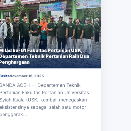
Milad ke-61 Fakultas Pertanian USK,
Departemen Teknik Pertanian Raih Dua
Penghargaan
Berita
November 16, 2025
BANDA ACEH — Departemen Teknik
Pertanian Fakultas Pertanian Universitas
Syiah Kuala (USK) kembali menegaskan
eksistensinya sebagai salah satu motor
penggerak…