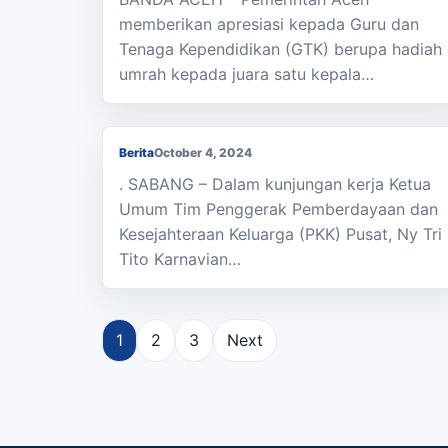
memberikan apresiasi kepada Guru dan
Tenaga Kependidikan (GTK) berupa hadiah
SLBN 2 Sabang Dikunjungi Ketua Umum
umrah kepada juara satu kepala…
Tim Penggerak PKK Pusat Ny Tri Tito
Karnavian
Berita
October 4, 2024
. SABANG – Dalam kunjungan kerja Ketua
Umum Tim Penggerak Pemberdayaan dan
Kesejahteraan Keluarga (PKK) Pusat, Ny Tri
Tito Karnavian…
Posts
1
2
3
Next
pagination