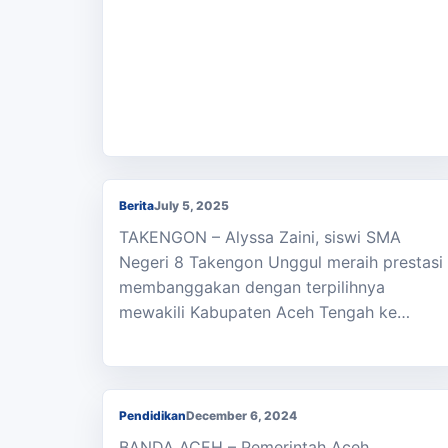
Siswi SMAN 8 Takengon Unggul Wakili
Aceh Tengah ke Paskibraka Provinsi Ace
Berita
July 5, 2025
TAKENGON – Alyssa Zaini, siswi SMA
Negeri 8 Takengon Unggul meraih prestasi
membanggakan dengan terpilihnya
mewakili Kabupaten Aceh Tengah ke…
Kepala SMA dari Langsa, Aceh Besar dan
Sabang Raih Juara GTK Berprestasi
Pendidikan
December 6, 2024
BANDA ACEH – Pemerintah Aceh