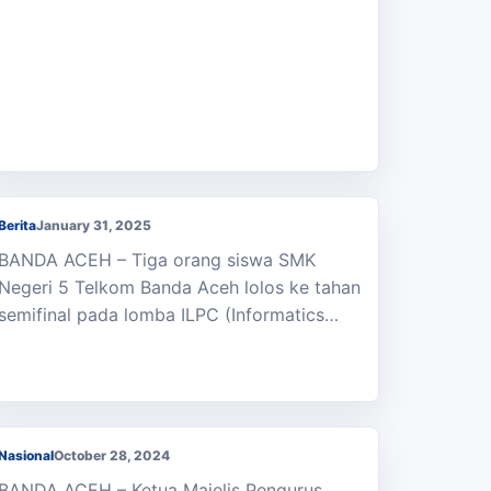
Tiga Siswa SMKN 5 Telkom Banda Aceh
Lolos Semifinal Lomba ILPC
Berita
January 31, 2025
BANDA ACEH – Tiga orang siswa SMK
Negeri 5 Telkom Banda Aceh lolos ke tahan
semifinal pada lomba ILPC (Informatics…
Hari Sumpah Pemuda, Ketua Pemuda ICMI
Aceh Suarakan Bahasa Indonesia Sebagai
Bahasa Internasional
Nasional
October 28, 2024
BANDA ACEH – Ketua Majelis Pengurus