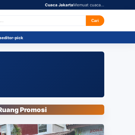
Cuaca Jakarta
Memuat cuaca...
r's Pick
Tentang
Cari
a
editor-pick