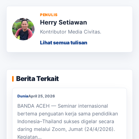
PENULIS
Herry Setiawan
Kontributor Media Civitas.
Lihat semua tulisan
Dr. Chenny Ungkap 7 Program Utama
Berita Terkait
Kolaborasi USK dengan Kampus Thailand
Dunia
April 25, 2026
BANDA ACEH — Seminar internasional
bertema penguatan kerja sama pendidikan
Indonesia–Thailand sukses digelar secara
daring melalui Zoom, Jumat (24/4/2026).
Kegiatan…