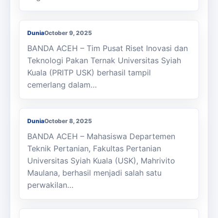
Tim PRITP Raih 2 Best Presenter Dalam
Seminar Internasional ICAGRI 7
Dunia
October 9, 2025
BANDA ACEH – Tim Pusat Riset Inovasi dan
Teknologi Pakan Ternak Universitas Syiah
Kuala (PRITP USK) berhasil tampil
Mahasiswa Teknik Pertanian USK Sukses
cemerlang dalam…
Menjadi Presenter Seminar Internasional
ICAGRI 2025
Dunia
October 8, 2025
BANDA ACEH – Mahasiswa Departemen
Teknik Pertanian, Fakultas Pertanian
Universitas Syiah Kuala (USK), Mahrivito
Maulana, berhasil menjadi salah satu
perwakilan…
Sanggar GSP FP USK Pukau 10 Negara
Peserta Seminar Internasional ICAGRI 7