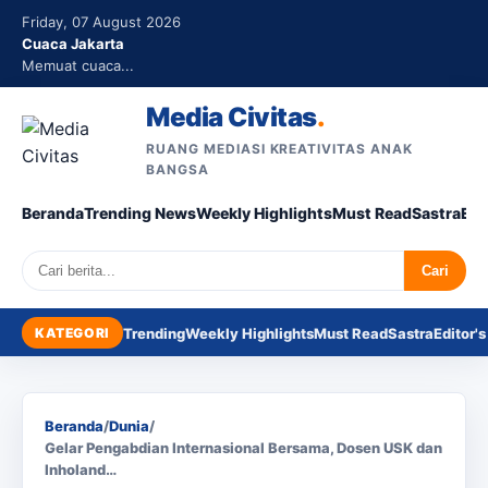
Friday, 07 August 2026
Cuaca Jakarta
Memuat cuaca...
Media Civitas
.
RUANG MEDIASI KREATIVITAS ANAK
BANGSA
Beranda
Trending News
Weekly Highlights
Must Read
Sastra
Edi
Search
Cari
KATEGORI
Trending
Weekly Highlights
Must Read
Sastra
Editor's
Beranda
/
Dunia
/
Gelar Pengabdian Internasional Bersama, Dosen USK dan
Inholand…