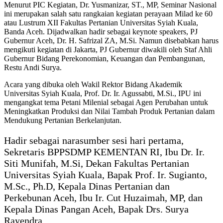
Menurut PIC Kegiatan, Dr. Yusmanizar, ST., MP, Seminar Nasional
ini merupakan salah satu rangkaian kegiatan perayaan Milad ke 60
atau Lustrum XII Fakultas Pertanian Universitas Syiah Kuala,
Banda Aceh. Dijadwalkan hadir sebagai keynote speakers, PJ
Gubernur Aceh, Dr. H. Safrizal ZA, M.Si. Namun disebabkan harus
mengikuti kegiatan di Jakarta, PJ Gubernur diwakili oleh Staf Ahli
Gubernur Bidang Perekonomian, Keuangan dan Pembangunan,
Restu Andi Surya.
Acara yang dibuka oleh Wakil Rektor Bidang Akademik
Universitas Syiah Kuala, Prof. Dr. Ir. Agussabti, M.Si., IPU ini
mengangkat tema Petani Milenial sebagai Agen Perubahan untuk
Meningkatkan Produksi dan Nilai Tambah Produk Pertanian dalam
Mendukung Pertanian Berkelanjutan.
Hadir sebagai narasumber sesi hari pertama,
Sekretaris BPPSDMP KEMENTAN RI, Ibu Dr. Ir.
Siti Munifah, M.Si, Dekan Fakultas Pertanian
Universitas Syiah Kuala, Bapak Prof. Ir. Sugianto,
M.Sc., Ph.D, Kepala Dinas Pertanian dan
Perkebunan Aceh, Ibu Ir. Cut Huzaimah, MP, dan
Kepala Dinas Pangan Aceh, Bapak Drs. Surya
Rayendra.