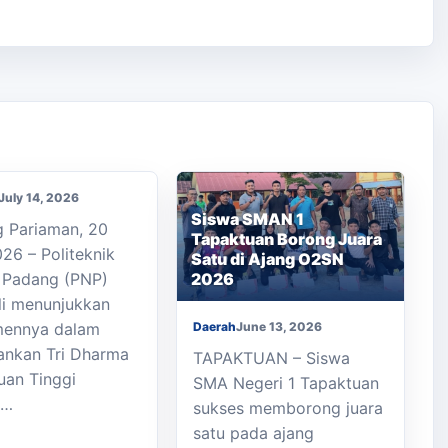
op Perakitan
 Peringatan Dini
 Berbasis Sensor
gelar di SMKN 1
 Limau
July 14, 2026
Siswa SMAN 1
 Pariaman, 20
Tapaktuan Borong Juara
026 – Politeknik
Satu di Ajang O2SN
 Padang (PNP)
2026
i menunjukkan
mennya dalam
Daerah
June 13, 2026
ankan Tri Dharma
TAPAKTUAN – Siswa
uan Tinggi
SMA Negeri 1 Tapaktuan
i…
sukses memborong juara
satu pada ajang