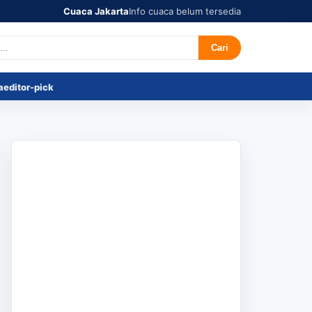
Cuaca Jakarta
Info cuaca belum tersedia
r's Pick
Tentang
Cari
a
editor-pick