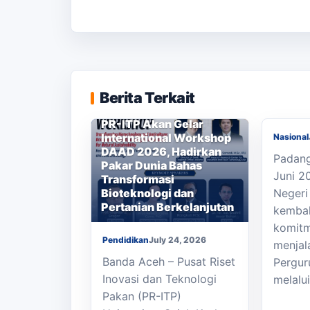
Worksh
Sistem
Banjir
Air Di
Berita Terkait
Sungai
PR-ITP Akan Gelar
International Workshop
Nasional
DAAD 2026, Hadirkan
Padang
Pakar Dunia Bahas
Juni 2
Transformasi
Bioteknologi dan
Negeri
Pertanian Berkelanjutan
kembal
komit
Pendidikan
July 24, 2026
menjal
Banda Aceh – Pusat Riset
Pergur
Inovasi dan Teknologi
melalu
Pakan (PR-ITP)