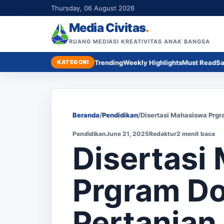
Thursday, 06 August 2026
Media Civitas
.
RUANG MEDIASI KREATIVITAS ANAK BANGSA
KATEGORI
Trending
Weekly Highlights
Must Read
Sa
Beranda
/
Pendidikan
/
Disertasi Mahasiswa Prgr
Pendidikan
June 21, 2025
Redaktur
2 menit baca
Disertasi
Prgram Do
Pertanian