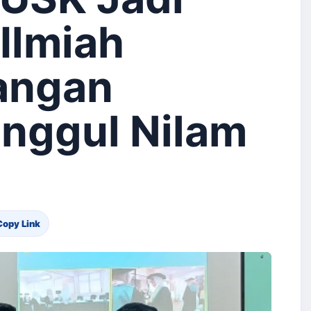
Ilmiah
angan
Unggul Nilam
Copy Link