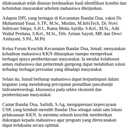
dilaksanakan telah disusun berdasarkan hasil identifikasi kondisi dan
kebutuhan masyarakat sebelum mahasiswa diterjunkan.
Adapun DPL yang bertugas di Kecamatan Bandar Dua, yakni Dr.
Muhammad Yasar, S.TP., M.Sc, Muslim, M.InfoTech, Dr. Novi
Indriyani Sitepu, S.H.I., Ratna Mutia Aprilla, S.Kel., M.Si., Adli
Waliul Perdana, S.Kel., M.Si., Drh. Arman Sayuti, MP, dan Dewi
Andayani, S.Pd., M.Pd.
Ketua Forum Keuchik Kecamatan Bandar Dua, Ismail, menyatakan
kehadiran mahasiswa KKN diharapkan mampu memperkuat
berbagai upaya pemberdayaan masyarakat. Ia menilai kolaborasi
antara mahasiswa dan pemerintah gampong dapat melahirkan solusi
terhadap berbagai persoalan yang dihadapi masyarakat.
Selain itu, Ismail berharap mahasiswa dapat berpartisipasi dalam
kegiatan yang mendukung percepatan pemulihan pascabanjir
hidrometeorologi, khususnya pada sektor ekonomi dan
pemberdayaan masyarakat.
Camat Bandar Dua, Saifulli, S.Ag, mengapresiasi kepercayaan
USK yang kembali memilih Bandar Dua sebagai salah satu lokasi
pelaksanaan KKN. Ia meminta seluruh keuchik memberikan
dukungan kepada mahasiswa agar program yang direncanakan
dapat terlaksana secara optimal.