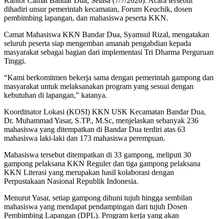
Kantor Camat Bandar Dua, Selasa (7/7/2026). Acara tersebut
dihadiri unsur pemerintah kecamatan, Forum Keuchik, dosen
pembimbing lapangan, dan mahasiswa peserta KKN.
Camat Mahasiswa KKN Bandar Dua, Syamsul Rizal, mengatakan
seluruh peserta siap mengemban amanah pengabdian kepada
masyarakat sebagai bagian dari implementasi Tri Dharma Perguruan
Tinggi.
“Kami berkomitmen bekerja sama dengan pemerintah gampong dan
masyarakat untuk melaksanakan program yang sesuai dengan
kebutuhan di lapangan,” katanya.
Koordinator Lokasi (KOSI) KKN USK Kecamatan Bandar Dua,
Dr. Muhammad Yasar, S.TP., M.Sc, menjelaskan sebanyak 236
mahasiswa yang ditempatkan di Bandar Dua terdiri atas 63
mahasiswa laki-laki dan 173 mahasiswa perempuan.
Mahasiswa tersebut ditempatkan di 33 gampong, meliputi 30
gampong pelaksana KKN Reguler dan tiga gampong pelaksana
KKN Literasi yang merupakan hasil kolaborasi dengan
Perpustakaan Nasional Republik Indonesia.
Menurut Yasar, setiap gampong dihuni tujuh hingga sembilan
mahasiswa yang mendapat pendampingan dari tujuh Dosen
Pembimbing Lapangan (DPL). Program kerja yang akan