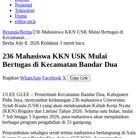
Nasional
Teknologi
Dunia
editor-pick
Beranda
/
Berita
/
236 Mahasiswa KKN USK Mulai Bertugas di
Kecamatan…
Berita
July 8, 2026
Redaktur
3 menit baca
236 Mahasiswa KKN USK Mulai
Bertugas di Kecamatan Bandar Dua
Bagikan
WhatsApp
Facebook
X
Copy Link
ULEE GLEE – Pemerintah Kecamatan Bandar Dua, Kabupaten
Pidie Jaya, menyambut kedatangan 236 mahasiswa Universitas
Syiah Kuala (USK) yang akan melaksanakan Kuliah Kerja Nyata
(KKN) Reguler dan Literasi Tahun 2026. Selama satu bulan, mulai
7 Juli hingga 5 Agustus 2026, para mahasiswa akan menjalankan
berbagai program pengabdian di 33 gampong.
Penyambutan sekaligus serah terima mahasiswa berlangsung di Aula