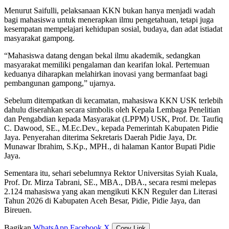
Menurut Saifulli, pelaksanaan KKN bukan hanya menjadi wadah
bagi mahasiswa untuk menerapkan ilmu pengetahuan, tetapi juga
kesempatan mempelajari kehidupan sosial, budaya, dan adat istiadat
masyarakat gampong.
“Mahasiswa datang dengan bekal ilmu akademik, sedangkan
masyarakat memiliki pengalaman dan kearifan lokal. Pertemuan
keduanya diharapkan melahirkan inovasi yang bermanfaat bagi
pembangunan gampong,” ujarnya.
Sebelum ditempatkan di kecamatan, mahasiswa KKN USK terlebih
dahulu diserahkan secara simbolis oleh Kepala Lembaga Penelitian
dan Pengabdian kepada Masyarakat (LPPM) USK, Prof. Dr. Taufiq
C. Dawood, SE., M.Ec.Dev., kepada Pemerintah Kabupaten Pidie
Jaya. Penyerahan diterima Sekretaris Daerah Pidie Jaya, Dr.
Munawar Ibrahim, S.Kp., MPH., di halaman Kantor Bupati Pidie
Jaya.
Sementara itu, sehari sebelumnya Rektor Universitas Syiah Kuala,
Prof. Dr. Mirza Tabrani, SE., MBA., DBA., secara resmi melepas
2.124 mahasiswa yang akan mengikuti KKN Reguler dan Literasi
Tahun 2026 di Kabupaten Aceh Besar, Pidie, Pidie Jaya, dan
Bireuen.
Bagikan
WhatsApp
Facebook
X
Copy Link