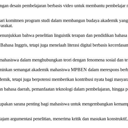
angan desain pembelajaran berbasis video untuk membantu pembelajar m
dari komitmen program studi dalam membangun budaya akademik yang 
arakat.
menunjukkan bahwa penelitian linguistik terapan dan pendidikan bahas
sa Inggris, tetapi juga menelaah literasi digital berbasis kecerdasan b
 mahasiswa dalam menghubungkan teori dengan fenomena sosial dan tek
erminkan semangat akademik mahasiswa MPBEN dalam merespons berbaga
demik, tetapi juga berpotensi memberikan kontribusi nyata bagi masyar
rian bahasa daerah, pemanfaatan teknologi dalam pembelajaran, hingg
rupakan sarana penting bagi mahasiswa untuk mengembangkan kemampua
am argumentasi penelitian, menerima kritik dan masukan konstruktif,