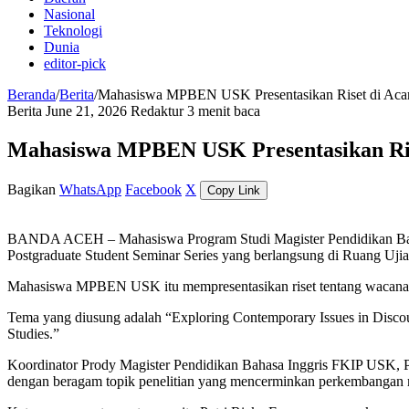
Nasional
Teknologi
Dunia
editor-pick
Beranda
/
Berita
/
Mahasiswa MPBEN USK Presentasikan Riset di Aca
Berita
June 21, 2026
Redaktur
3 menit baca
Mahasiswa MPBEN USK Presentasikan Rise
Bagikan
WhatsApp
Facebook
X
Copy Link
BANDA ACEH – Mahasiswa Program Studi Magister Pendidikan Baha
Postgraduate Student Seminar Series yang berlangsung di Ruang Uji
Mahasiswa MPBEN USK itu mempresentasikan riset tentang wacana polit
Tema yang diusung adalah “Exploring Contemporary Issues in Discour
Studies.”
Koordinator Prody Magister Pendidikan Bahasa Inggris FKIP USK, 
dengan beragam topik penelitian yang mencerminkan perkembangan mutak