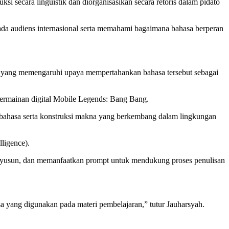
i secara linguistik dan diorganisasikan secara retoris dalam pidato
ada audiens internasional serta memahami bagaimana bahasa berperan
ek yang memengaruhi upaya mempertahankan bahasa tersebut sebagai
permainan digital Mobile Legends: Bang Bang.
aan bahasa serta konstruksi makna yang berkembang dalam lingkungan
ligence).
nyusun, dan memanfaatkan prompt untuk mendukung proses penulisan
a yang digunakan pada materi pembelajaran,” tutur Jauharsyah.