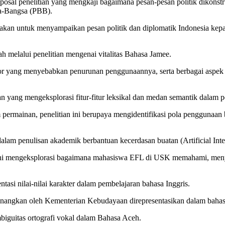
sal penelitian yang mengkaji bagaimana pesan-pesan politik dikonstruks
a-Bangsa (PBB).
nakan untuk menyampaikan pesan politik dan diplomatik Indonesia kep
h melalui penelitian mengenai vitalitas Bahasa Jamee.
aktor yang menyebabkan penurunan penggunaannya, serta berbagai asp
n yang mengeksplorasi fitur-fitur leksikal dan medan semantik dalam 
 item permainan, penelitian ini berupaya mengidentifikasi pola penggun
am penulisan akademik berbantuan kecerdasan buatan (Artificial Intel
an ini mengeksplorasi bagaimana mahasiswa EFL di USK memahami, me
tasi nilai-nilai karakter dalam pembelajaran bahasa Inggris.
dicanangkan oleh Kementerian Kebudayaan direpresentasikan dalam bahas
iguitas ortografi vokal dalam Bahasa Aceh.