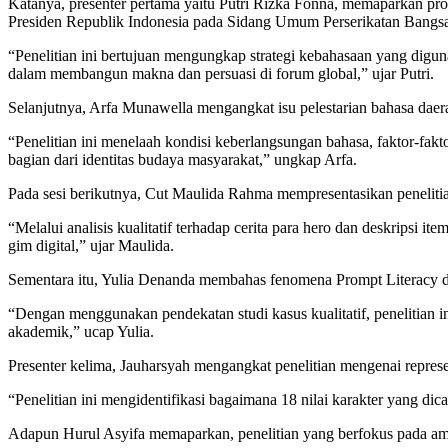
Katanya, presenter pertama yaitu Putri Rizka Fonna, memaparkan propo
Presiden Republik Indonesia pada Sidang Umum Perserikatan Bangs
“Penelitian ini bertujuan mengungkap strategi kebahasaan yang digu
dalam membangun makna dan persuasi di forum global,” ujar Putri.
Selanjutnya, Arfa Munawella mengangkat isu pelestarian bahasa daera
“Penelitian ini menelaah kondisi keberlangsungan bahasa, faktor-f
bagian dari identitas budaya masyarakat,” ungkap Arfa.
Pada sesi berikutnya, Cut Maulida Rahma mempresentasikan penelitia
“Melalui analisis kualitatif terhadap cerita para hero dan deskripsi
gim digital,” ujar Maulida.
Sementara itu, Yulia Denanda membahas fenomena Prompt Literacy dal
“Dengan menggunakan pendekatan studi kasus kualitatif, peneliti
akademik,” ucap Yulia.
Presenter kelima, Jauharsyah mengangkat penelitian mengenai represen
“Penelitian ini mengidentifikasi bagaimana 18 nilai karakter yang 
Adapun Hurul Asyifa memaparkan, penelitian yang berfokus pada amb