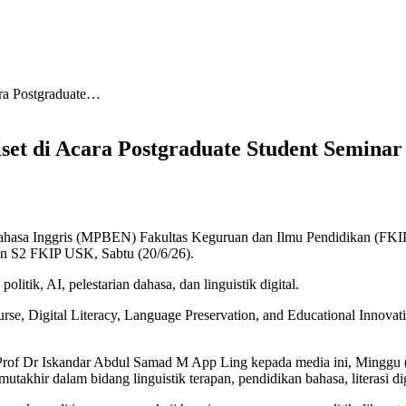
ra Postgraduate…
t di Acara Postgraduate Student Seminar 
sa Inggris (MPBEN) Fakultas Keguruan dan Ilmu Pendidikan (FKIP)
an S2 FKIP USK, Sabtu (20/6/26).
ik, AI, pelestarian dahasa, dan linguistik digital.
se, Digital Literacy, Language Preservation, and Educational Innovat
Prof Dr Iskandar Abdul Samad M App Ling kepada media ini, Minggu 
hir dalam bidang linguistik terapan, pendidikan bahasa, literasi digi