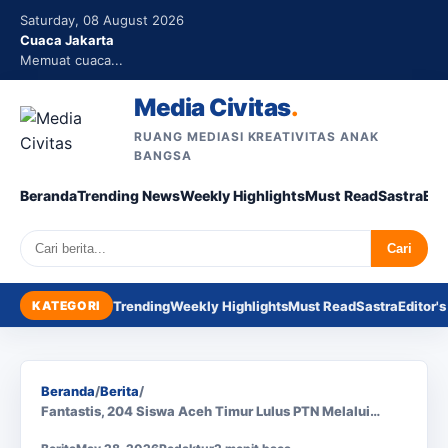
Saturday, 08 August 2026
Cuaca Jakarta
Memuat cuaca...
Media Civitas
.
RUANG MEDIASI KREATIVITAS ANAK
BANGSA
Beranda
Trending News
Weekly Highlights
Must Read
Sastra
Edi
Search
Cari
KATEGORI
Trending
Weekly Highlights
Must Read
Sastra
Editor's
Beranda
/
Berita
/
Fantastis, 204 Siswa Aceh Timur Lulus PTN Melalui…