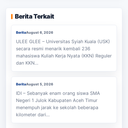
KKN Usai, KOSI USK Apresiasi Dukungan
Berita Terkait
Masyarakat Bandar Dua
Berita
August 6, 2026
ULEE GLEE – Universitas Syiah Kuala (USK)
secara resmi menarik kembali 236
mahasiswa Kuliah Kerja Nyata (KKN) Reguler
dan KKN…
Berjalan Kaki ke Sekolah, Enam Siswa
SMAN 1 Julok Butuh Sepeda
Berita
August 5, 2026
IDI – Sebanyak enam orang siswa SMA
Negeri 1 Julok Kabupaten Aceh Timur
menempuh jarak ke sekolah beberapa
kilometer dari…
Membanggakan, Siswa SMK PPN Saree
Raih Juara LKS Nasional 2026