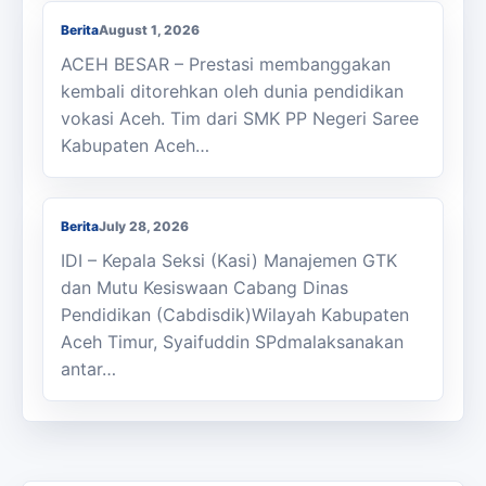
Berita
August 1, 2026
ACEH BESAR – Prestasi membanggakan
kembali ditorehkan oleh dunia pendidikan
vokasi Aceh. Tim dari SMK PP Negeri Saree
Kabupaten Aceh…
Kasi Cabdisdik Kabupaten Aceh Timur
Antar Tugas Kepala SMKN 1 Julok
Berita
July 28, 2026
IDI – Kepala Seksi (Kasi) Manajemen GTK
dan Mutu Kesiswaan Cabang Dinas
Pendidikan (Cabdisdik)Wilayah Kabupaten
Aceh Timur, Syaifuddin SPdmalaksanakan
antar…