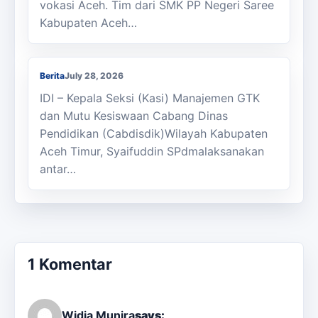
vokasi Aceh. Tim dari SMK PP Negeri Saree
Kabupaten Aceh…
Kasi Cabdisdik Kabupaten Aceh Timur
Antar Tugas Kepala SMKN 1 Julok
Berita
July 28, 2026
IDI – Kepala Seksi (Kasi) Manajemen GTK
dan Mutu Kesiswaan Cabang Dinas
Pendidikan (Cabdisdik)Wilayah Kabupaten
Aceh Timur, Syaifuddin SPdmalaksanakan
antar…
1 Komentar
Widia Munira
says: