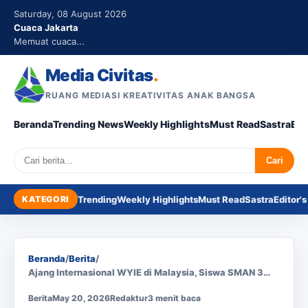
Saturday, 08 August 2026
Cuaca Jakarta
Memuat cuaca...
Media Civitas
.
RUANG MEDIASI KREATIVITAS ANAK BANGSA
Beranda
Trending News
Weekly Highlights
Must Read
Sastra
Edi
Search
Cari
KATEGORI
Trending
Weekly Highlights
Must Read
Sastra
Editor's
Beranda
/
Berita
/
Ajang Internasional WYIE di Malaysia, Siswa SMAN 3…
Berita
May 20, 2026
Redaktur
3 menit baca