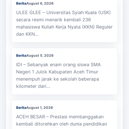
Berita
August 6, 2026
ULEE GLEE – Universitas Syiah Kuala (USK)
secara resmi menarik kembali 236
mahasiswa Kuliah Kerja Nyata (KKN) Reguler
dan KKN…
Berjalan Kaki ke Sekolah, Enam Siswa
SMAN 1 Julok Butuh Sepeda
Berita
August 5, 2026
IDI – Sebanyak enam orang siswa SMA
Negeri 1 Julok Kabupaten Aceh Timur
menempuh jarak ke sekolah beberapa
kilometer dari…
Membanggakan, Siswa SMK PPN Saree
Raih Juara LKS Nasional 2026
Berita
August 1, 2026
ACEH BESAR – Prestasi membanggakan
kembali ditorehkan oleh dunia pendidikan