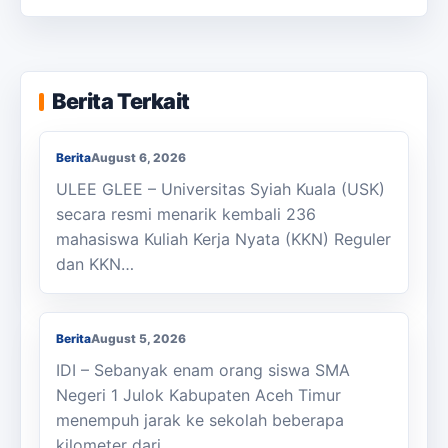
KKN Usai, KOSI USK Apresiasi Dukungan
Berita Terkait
Masyarakat Bandar Dua
Berita
August 6, 2026
ULEE GLEE – Universitas Syiah Kuala (USK)
secara resmi menarik kembali 236
mahasiswa Kuliah Kerja Nyata (KKN) Reguler
dan KKN…
Berjalan Kaki ke Sekolah, Enam Siswa
SMAN 1 Julok Butuh Sepeda
Berita
August 5, 2026
IDI – Sebanyak enam orang siswa SMA
Negeri 1 Julok Kabupaten Aceh Timur
menempuh jarak ke sekolah beberapa
kilometer dari…