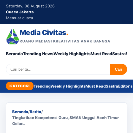
Saturday, 08 August 2026
Cuaca Jakarta
Memuat cuaca...
Media Civitas
.
RUANG MEDIASI KREATIVITAS ANAK BANGSA
Beranda
Trending News
Weekly Highlights
Must Read
Sastra
Edi
Search
Cari
KATEGORI
Trending
Weekly Highlights
Must Read
Sastra
Editor's
Beranda
/
Berita
/
Tingkatkan Kompetensi Guru, SMAN Unggul Aceh Timur
Gelar…