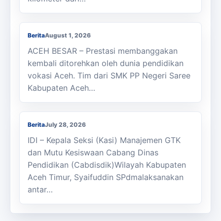
Membanggakan, Siswa SMK PPN Saree
Raih Juara LKS Nasional 2026
Berita
August 1, 2026
ACEH BESAR – Prestasi membanggakan
kembali ditorehkan oleh dunia pendidikan
vokasi Aceh. Tim dari SMK PP Negeri Saree
Kabupaten Aceh…
Kasi Cabdisdik Kabupaten Aceh Timur
Antar Tugas Kepala SMKN 1 Julok
Berita
July 28, 2026
IDI – Kepala Seksi (Kasi) Manajemen GTK
dan Mutu Kesiswaan Cabang Dinas
Pendidikan (Cabdisdik)Wilayah Kabupaten
Aceh Timur, Syaifuddin SPdmalaksanakan
antar…