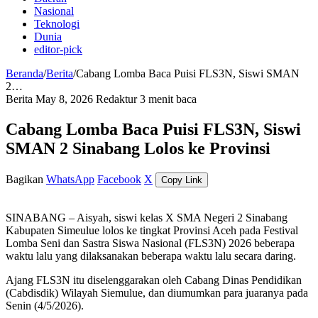
Nasional
Teknologi
Dunia
editor-pick
Beranda
/
Berita
/
Cabang Lomba Baca Puisi FLS3N, Siswi SMAN
2…
Berita
May 8, 2026
Redaktur
3 menit baca
Cabang Lomba Baca Puisi FLS3N, Siswi
SMAN 2 Sinabang Lolos ke Provinsi
Bagikan
WhatsApp
Facebook
X
Copy Link
SINABANG – Aisyah, siswi kelas X SMA Negeri 2 Sinabang
Kabupaten Simeulue lolos ke tingkat Provinsi Aceh pada Festival
Lomba Seni dan Sastra Siswa Nasional (FLS3N) 2026 beberapa
waktu lalu yang dilaksanakan beberapa waktu lalu secara daring.
Ajang FLS3N itu diselenggarakan oleh Cabang Dinas Pendidikan
(Cabdisdik) Wilayah Siemulue, dan diumumkan para juaranya pada
Senin (4/5/2026).