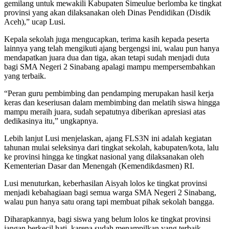
gemilang untuk mewakili Kabupaten Simeulue berlomba ke tingkat
provinsi yang akan dilaksanakan oleh Dinas Pendidikan (Disdik
Aceh),” ucap Lusi.
Kepala sekolah juga mengucapkan, terima kasih kepada peserta
lainnya yang telah mengikuti ajang bergengsi ini, walau pun hanya
mendapatkan juara dua dan tiga, akan tetapi sudah menjadi duta
bagi SMA Negeri 2 Sinabang apalagi mampu mempersembahkan
yang terbaik.
“Peran guru pembimbing dan pendamping merupakan hasil kerja
keras dan keseriusan dalam membimbing dan melatih siswa hingga
mampu meraih juara, sudah sepatutnya diberikan apresiasi atas
dedikasinya itu,” ungkapnya.
Lebih lanjut Lusi menjelaskan, ajang FLS3N ini adalah kegiatan
tahunan mulai seleksinya dari tingkat sekolah, kabupaten/kota, lalu
ke provinsi hingga ke tingkat nasional yang dilaksanakan oleh
Kementerian Dasar dan Menengah (Kemendikdasmen) RI.
Lusi menuturkan, keberhasilan Aisyah lolos ke tingkat provinsi
menjadi kebahagiaan bagi semua warga SMA Negeri 2 Sinabang,
walau pun hanya satu orang tapi membuat pihak sekolah bangga.
Diharapkannya, bagi siswa yang belum lolos ke tingkat provinsi
jangan berkecil hati, karena sudah menampilkan yang terbaik,