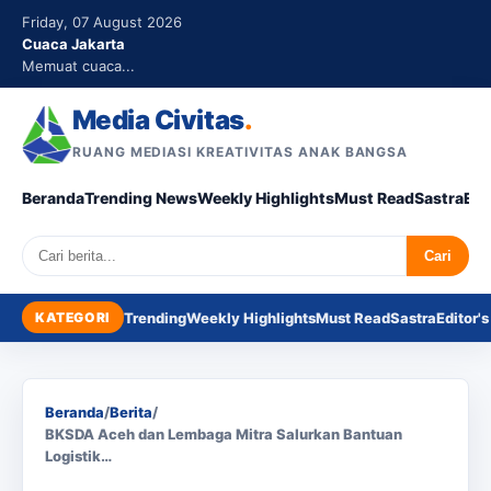
Friday, 07 August 2026
Cuaca Jakarta
Memuat cuaca...
Media Civitas
.
RUANG MEDIASI KREATIVITAS ANAK BANGSA
Beranda
Trending News
Weekly Highlights
Must Read
Sastra
Edi
Search
Cari
KATEGORI
Trending
Weekly Highlights
Must Read
Sastra
Editor's
Beranda
/
Berita
/
BKSDA Aceh dan Lembaga Mitra Salurkan Bantuan
Logistik…