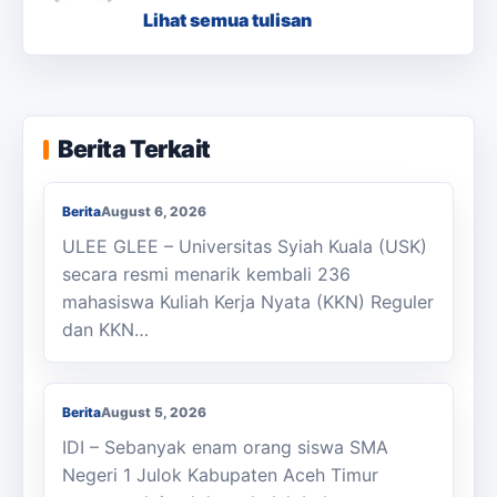
Lihat semua tulisan
KKN Usai, KOSI USK Apresiasi Dukungan
Berita Terkait
Masyarakat Bandar Dua
Berita
August 6, 2026
ULEE GLEE – Universitas Syiah Kuala (USK)
secara resmi menarik kembali 236
mahasiswa Kuliah Kerja Nyata (KKN) Reguler
dan KKN…
Berjalan Kaki ke Sekolah, Enam Siswa
SMAN 1 Julok Butuh Sepeda
Berita
August 5, 2026
IDI – Sebanyak enam orang siswa SMA
Negeri 1 Julok Kabupaten Aceh Timur