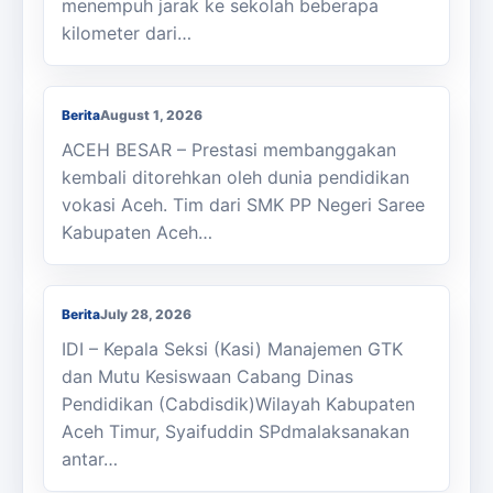
menempuh jarak ke sekolah beberapa
kilometer dari…
Membanggakan, Siswa SMK PPN Saree
Raih Juara LKS Nasional 2026
Berita
August 1, 2026
ACEH BESAR – Prestasi membanggakan
kembali ditorehkan oleh dunia pendidikan
vokasi Aceh. Tim dari SMK PP Negeri Saree
Kabupaten Aceh…
Kasi Cabdisdik Kabupaten Aceh Timur
Antar Tugas Kepala SMKN 1 Julok
Berita
July 28, 2026
IDI – Kepala Seksi (Kasi) Manajemen GTK
dan Mutu Kesiswaan Cabang Dinas
Pendidikan (Cabdisdik)Wilayah Kabupaten
Aceh Timur, Syaifuddin SPdmalaksanakan
antar…