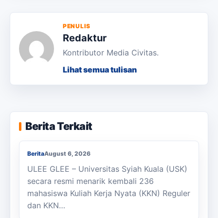
PENULIS
Redaktur
Kontributor Media Civitas.
Lihat semua tulisan
KKN Usai, KOSI USK Apresiasi Dukungan
Berita Terkait
Masyarakat Bandar Dua
Berita
August 6, 2026
ULEE GLEE – Universitas Syiah Kuala (USK)
secara resmi menarik kembali 236
mahasiswa Kuliah Kerja Nyata (KKN) Reguler
dan KKN…
Berjalan Kaki ke Sekolah, Enam Siswa