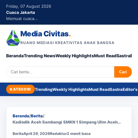
Friday, 07 August 2026
Cuaca Jakarta
Memuat cuaca...
Media Civitas
.
RUANG MEDIASI KREATIVITAS ANAK BANGSA
Beranda
Trending News
Weekly Highlights
Must Read
Sastra
Edi
Search
Cari
KATEGORI
Trending
Weekly Highlights
Must Read
Sastra
Editor's
Beranda
/
Berita
/
Kadisdik Aceh Sambangi SMKN 1 Simpang Ulim Aceh…
Berita
April 29, 2026
Redaktur
2 menit baca