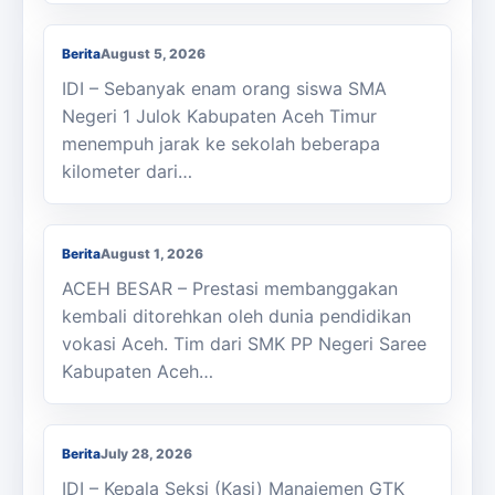
SMAN 1 Julok Butuh Sepeda
Berita
August 5, 2026
IDI – Sebanyak enam orang siswa SMA
Negeri 1 Julok Kabupaten Aceh Timur
menempuh jarak ke sekolah beberapa
kilometer dari…
Membanggakan, Siswa SMK PPN Saree
Raih Juara LKS Nasional 2026
Berita
August 1, 2026
ACEH BESAR – Prestasi membanggakan
kembali ditorehkan oleh dunia pendidikan
vokasi Aceh. Tim dari SMK PP Negeri Saree
Kabupaten Aceh…
Kasi Cabdisdik Kabupaten Aceh Timur
Antar Tugas Kepala SMKN 1 Julok
Berita
July 28, 2026
IDI – Kepala Seksi (Kasi) Manajemen GTK