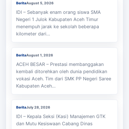
Berita
August 5, 2026
IDI – Sebanyak enam orang siswa SMA
Negeri 1 Julok Kabupaten Aceh Timur
menempuh jarak ke sekolah beberapa
kilometer dari…
Membanggakan, Siswa SMK PPN Saree
Raih Juara LKS Nasional 2026
Berita
August 1, 2026
ACEH BESAR – Prestasi membanggakan
kembali ditorehkan oleh dunia pendidikan
vokasi Aceh. Tim dari SMK PP Negeri Saree
Kabupaten Aceh…
Kasi Cabdisdik Kabupaten Aceh Timur
Antar Tugas Kepala SMKN 1 Julok
Berita
July 28, 2026
IDI – Kepala Seksi (Kasi) Manajemen GTK
dan Mutu Kesiswaan Cabang Dinas