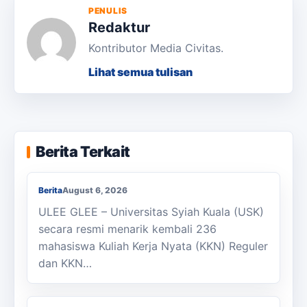
PENULIS
Redaktur
Kontributor Media Civitas.
Lihat semua tulisan
KKN Usai, KOSI USK Apresiasi Dukungan
Berita Terkait
Masyarakat Bandar Dua
Berita
August 6, 2026
ULEE GLEE – Universitas Syiah Kuala (USK)
secara resmi menarik kembali 236
mahasiswa Kuliah Kerja Nyata (KKN) Reguler
dan KKN…
Berjalan Kaki ke Sekolah, Enam Siswa
SMAN 1 Julok Butuh Sepeda