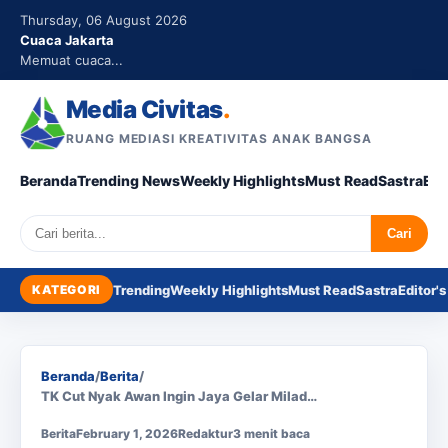
Thursday, 06 August 2026
Cuaca Jakarta
Memuat cuaca...
Media Civitas
.
RUANG MEDIASI KREATIVITAS ANAK BANGSA
Beranda
Trending News
Weekly Highlights
Must Read
Sastra
Edi
Search
Cari
KATEGORI
Trending
Weekly Highlights
Must Read
Sastra
Editor's
Beranda
/
Berita
/
TK Cut Nyak Awan Ingin Jaya Gelar Milad…
Berita
February 1, 2026
Redaktur
3 menit baca