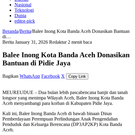
Nasional
Teknologi
Dunia
editor-pick
Beranda
/
Berita
/
Balee Inong Kota Banda Aceh Donasikan Bantuan
di…
Berita
January 31, 2026
Redaktur
2 menit baca
Balee Inong Kota Banda Aceh Donasikan
Bantuan di Pidie Jaya
Bagikan
WhatsApp
Facebook
X
Copy Link
MEUREUDUE – Dua bulan lebih pascabencana banjir dan tanah
longsor yang menimpa Wilayah Aceh, Balee Inong Kota Banda
Aceh menyambangi para korban di Kabupaten Pidie Jaya.
Kali ini, Balee Inong Banda Aceh di bawah binaan Dinas
Pemberdayaan Perempuan Perlindungan Anak Pengendalian
Penduduk dan Keluarga Berencana (DP3AP2KP) Kota Banda
Aceh.