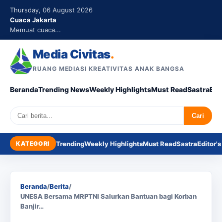
Thursday, 06 August 2026
Cuaca Jakarta
Memuat cuaca...
Media Civitas
.
RUANG MEDIASI KREATIVITAS ANAK BANGSA
Beranda
Trending News
Weekly Highlights
Must Read
Sastra
Edi
Search
Cari
KATEGORI
Trending
Weekly Highlights
Must Read
Sastra
Editor's
Beranda
/
Berita
/
UNESA Bersama MRPTNI Salurkan Bantuan bagi Korban
Banjir…