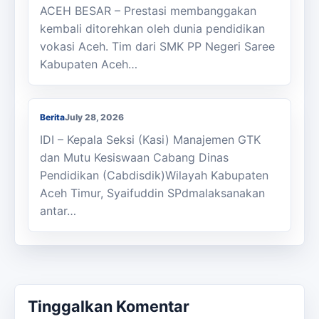
ACEH BESAR – Prestasi membanggakan
kembali ditorehkan oleh dunia pendidikan
vokasi Aceh. Tim dari SMK PP Negeri Saree
Kabupaten Aceh…
Kasi Cabdisdik Kabupaten Aceh Timur
Antar Tugas Kepala SMKN 1 Julok
Berita
July 28, 2026
IDI – Kepala Seksi (Kasi) Manajemen GTK
dan Mutu Kesiswaan Cabang Dinas
Pendidikan (Cabdisdik)Wilayah Kabupaten
Aceh Timur, Syaifuddin SPdmalaksanakan
antar…
Tinggalkan Komentar