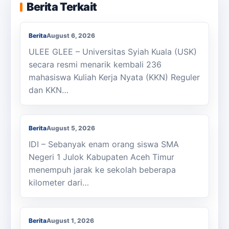
KKN Usai, KOSI USK Apresiasi Dukungan
Berita Terkait
Masyarakat Bandar Dua
Berita
August 6, 2026
ULEE GLEE – Universitas Syiah Kuala (USK)
secara resmi menarik kembali 236
mahasiswa Kuliah Kerja Nyata (KKN) Reguler
dan KKN…
Berjalan Kaki ke Sekolah, Enam Siswa
SMAN 1 Julok Butuh Sepeda
Berita
August 5, 2026
IDI – Sebanyak enam orang siswa SMA
Negeri 1 Julok Kabupaten Aceh Timur
menempuh jarak ke sekolah beberapa
kilometer dari…
Membanggakan, Siswa SMK PPN Saree
Raih Juara LKS Nasional 2026
Berita
August 1, 2026