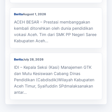
Raih Juara LKS Nasional 2026
Berita
August 1, 2026
ACEH BESAR – Prestasi membanggakan
kembali ditorehkan oleh dunia pendidikan
vokasi Aceh. Tim dari SMK PP Negeri Saree
Kabupaten Aceh…
Kasi Cabdisdik Kabupaten Aceh Timur
Antar Tugas Kepala SMKN 1 Julok
Berita
July 28, 2026
IDI – Kepala Seksi (Kasi) Manajemen GTK
dan Mutu Kesiswaan Cabang Dinas
Pendidikan (Cabdisdik)Wilayah Kabupaten
Aceh Timur, Syaifuddin SPdmalaksanakan
antar…