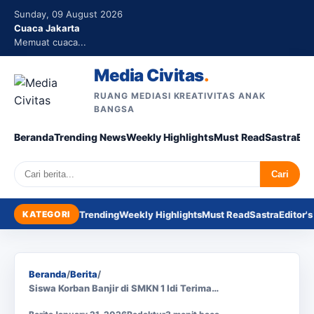
Sunday, 09 August 2026
Cuaca Jakarta
Memuat cuaca...
Media Civitas
.
RUANG MEDIASI KREATIVITAS ANAK
BANGSA
Beranda
Trending News
Weekly Highlights
Must Read
Sastra
Edi
Search
Cari
KATEGORI
Trending
Weekly Highlights
Must Read
Sastra
Editor's
Beranda
/
Berita
/
Siswa Korban Banjir di SMKN 1 Idi Terima…