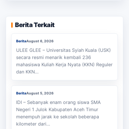
KKN Usai, KOSI USK Apresiasi Dukungan
Berita Terkait
Masyarakat Bandar Dua
Berita
August 6, 2026
ULEE GLEE – Universitas Syiah Kuala (USK)
secara resmi menarik kembali 236
mahasiswa Kuliah Kerja Nyata (KKN) Reguler
dan KKN…
Berjalan Kaki ke Sekolah, Enam Siswa
SMAN 1 Julok Butuh Sepeda
Berita
August 5, 2026
IDI – Sebanyak enam orang siswa SMA
Negeri 1 Julok Kabupaten Aceh Timur
menempuh jarak ke sekolah beberapa
kilometer dari…
Membanggakan, Siswa SMK PPN Saree