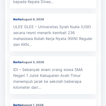
kepada Kepala Dinas…
KKN Usai, KOSI USK Apresiasi Dukungan
Masyarakat Bandar Dua
Berita
August 6, 2026
ULEE GLEE – Universitas Syiah Kuala (USK)
secara resmi menarik kembali 236
mahasiswa Kuliah Kerja Nyata (KKN) Reguler
dan KKN…
Berjalan Kaki ke Sekolah, Enam Siswa
SMAN 1 Julok Butuh Sepeda
Berita
August 5, 2026
IDI – Sebanyak enam orang siswa SMA
Negeri 1 Julok Kabupaten Aceh Timur
menempuh jarak ke sekolah beberapa
kilometer dari…
Membanggakan, Siswa SMK PPN Saree
Raih Juara LKS Nasional 2026
Berita
August 1, 2026