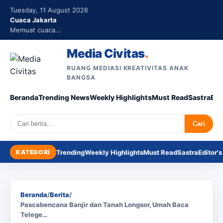
Tuesday, 11 August 2026
Cuaca Jakarta
Memuat cuaca...
Media Civitas
.
RUANG MEDIASI KREATIVITAS ANAK
BANGSA
Beranda
Trending News
Weekly Highlights
Must Read
Sastra
Edi
Search
Cari
KATEGORI
Trending
Weekly Highlights
Must Read
Sastra
Editor's
Beranda
/
Berita
/
Pascabencana Banjir dan Tanah Longsor, Umah Baca
Telege…