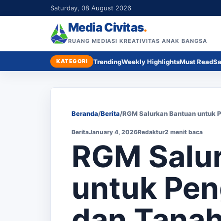
Saturday, 08 August 2026
Media Civitas
.
RUANG MEDIASI KREATIVITAS ANAK BANGSA
KATEGORI
Trending
Weekly Highlights
Must Read
Sa
Beranda
/
Berita
/
RGM Salurkan Bantuan untuk P
Berita
January 4, 2026
Redaktur
2 menit baca
RGM Salu
untuk Pen
dan Tanah