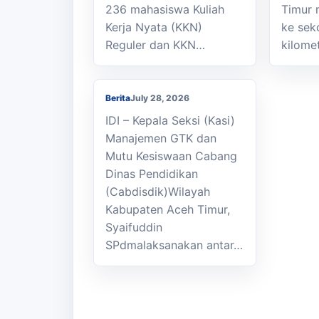
236 mahasiswa Kuliah
Timur 
Kasi Cabdisdik
Kerja Nyata (KKN)
ke sek
Kabupaten Aceh Timur
Reguler dan KKN…
kilome
Antar Tugas Kepala
SMKN 1 Julok
Berita
July 28, 2026
IDI – Kepala Seksi (Kasi)
Manajemen GTK dan
Mutu Kesiswaan Cabang
Dinas Pendidikan
(Cabdisdik)Wilayah
Kabupaten Aceh Timur,
Syaifuddin
SPdmalaksanakan antar…