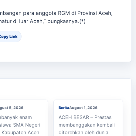
umbangan para anggota RGM di Provinsi Aceh,
natur di luar Aceh,” pungkasnya.(*)
Copy Link
an Kaki ke
h, Enam Siswa
Membanggakan, Siswa
 Julok Butuh
SMK PPN Saree Raih
a
Juara LKS Nasional 2026
gust 5, 2026
Berita
August 1, 2026
Sebanyak enam
ACEH BESAR – Prestasi
siswa SMA Negeri
membanggakan kembali
k Kabupaten Aceh
ditorehkan oleh dunia