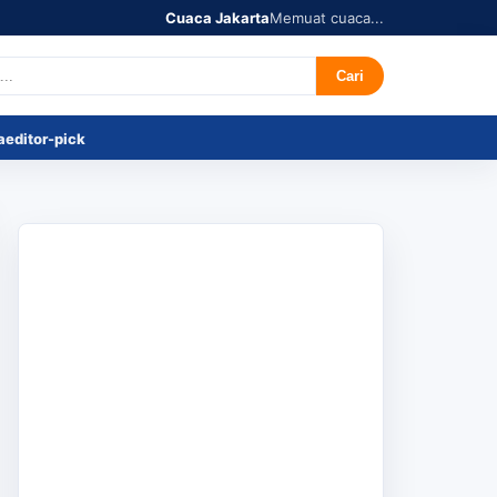
Cuaca Jakarta
Memuat cuaca...
r's Pick
Tentang
Cari
a
editor-pick