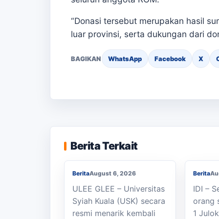
“Donasi tersebut merupakan hasil s
luar provinsi, serta dukungan dari do
BAGIKAN
WhatsApp
Facebook
X
Berjal
KKN Usai, KOSI USK
Sekola
Apresiasi Dukungan
SMAN 1
Berita Terkait
Masyarakat Bandar Dua
Seped
Berita
August 6, 2026
Berita
Au
ULEE GLEE – Universitas
IDI – 
Syiah Kuala (USK) secara
orang 
resmi menarik kembali
1 Julo