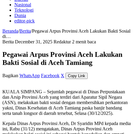
Nasional
Teknologi
Dunia
editor-pick
Beranda
/
Berita
/
Pegawai Arpus Provinsi Aceh Lakukan Bakti Sosial
di…
Berita
December 31, 2025
Redaktur
2 menit baca
Pegawai Arpus Provinsi Aceh Lakukan
Bakti Sosial di Aceh Tamiang
Bagikan
WhatsApp
Facebook
X
Copy Link
KUALA SIMPANG – Sejumlah pegawai di Dinas Perpustakaan
dan Arsip Provinsi Aceh yang terdiri dari Aparatur Sipil Negara
(ASN), melakukan bakti sosial dengan membersihkan perkantoran
yakni, Dinas Kesehatan di Aceh Tamiang paska banjir bandang
serta tanah longsor di daerah tersebut, Selasa (30/12/2025).
Kepala Dinas Arpus Provinsi Aceh, Dr Syaridin MPd kepada media
ini, Rabu (31/12) mengatakan, Dinas Arpus Provinsi Aceh