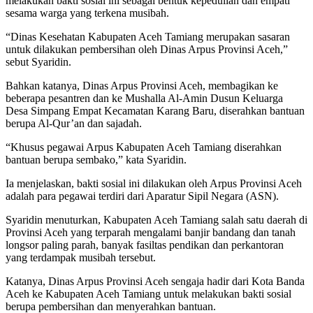
melakukan bakti sosial ini sebagai bentuk kepedulian dan empati
sesama warga yang terkena musibah.
“Dinas Kesehatan Kabupaten Aceh Tamiang merupakan sasaran
untuk dilakukan pembersihan oleh Dinas Arpus Provinsi Aceh,”
sebut Syaridin.
Bahkan katanya, Dinas Arpus Provinsi Aceh, membagikan ke
beberapa pesantren dan ke Mushalla Al-Amin Dusun Keluarga
Desa Simpang Empat Kecamatan Karang Baru, diserahkan bantuan
berupa Al-Qur’an dan sajadah.
“Khusus pegawai Arpus Kabupaten Aceh Tamiang diserahkan
bantuan berupa sembako,” kata Syaridin.
Ia menjelaskan, bakti sosial ini dilakukan oleh Arpus Provinsi Aceh
adalah para pegawai terdiri dari Aparatur Sipil Negara (ASN).
Syaridin menuturkan, Kabupaten Aceh Tamiang salah satu daerah di
Provinsi Aceh yang terparah mengalami banjir bandang dan tanah
longsor paling parah, banyak fasiltas pendikan dan perkantoran
yang terdampak musibah tersebut.
Katanya, Dinas Arpus Provinsi Aceh sengaja hadir dari Kota Banda
Aceh ke Kabupaten Aceh Tamiang untuk melakukan bakti sosial
berupa pembersihan dan menyerahkan bantuan.