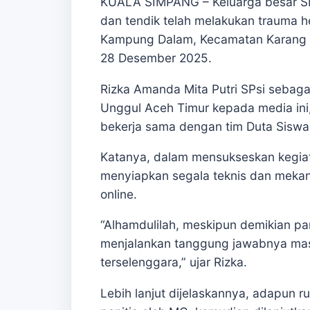
KUALA SIMPANG – Keluarga besar SMA
dan tendik telah melakukan trauma h
Kampung Dalam, Kecamatan Karang 
28 Desember 2025.
Rizka Amanda Mita Putri SPsi sebagai
Unggul Aceh Timur kepada media ini,
bekerja sama dengan tim Duta Sisw
Katanya, dalam mensukseskan kegiata
menyiapkan segala teknis dan mekan
online.
“Alhamdulilah, meskipun demikian pa
menjalankan tanggung jawabnya mas
terselenggara,” ujar Rizka.
Lebih lanjut dijelaskannya, adapun r