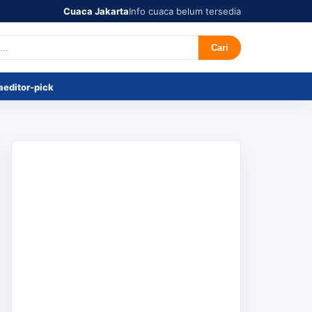
Cuaca Jakarta
Info cuaca belum tersedia
r's Pick
Tentang
Cari
a
editor-pick