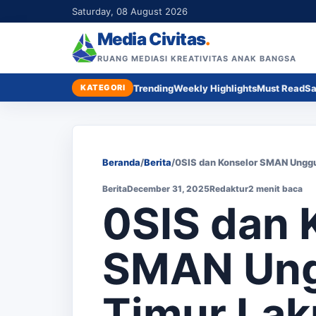
Saturday, 08 August 2026
Media Civitas
.
RUANG MEDIASI KREATIVITAS ANAK BANGSA
KATEGORI
Trending
Weekly Highlights
Must Read
Sa
Beranda
/
Berita
/
0SIS dan Konselor SMAN Ungg
Berita
December 31, 2025
Redaktur
2 menit baca
0SIS dan 
SMAN Ung
Timur La