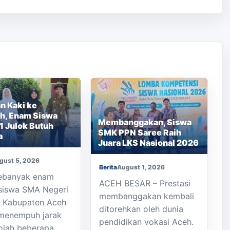
an Kaki ke
h, Enam Siswa
Membanggakan, Siswa
 Julok Butuh
SMK PPN Saree Raih
a
Juara LKS Nasional 2026
gust 5, 2026
Berita
August 1, 2026
Sebanyak enam
ACEH BESAR – Prestasi
siswa SMA Negeri
membanggakan kembali
k Kabupaten Aceh
ditorehkan oleh dunia
menempuh jarak
pendidikan vokasi Aceh.
olah beberapa