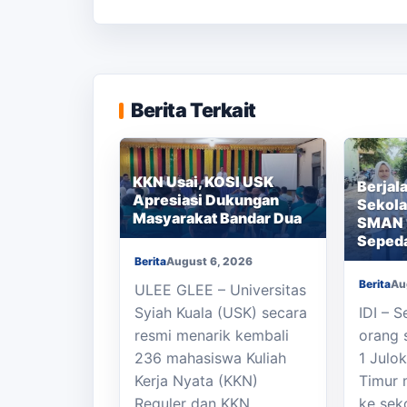
Berita Terkait
KKN Usai, KOSI USK
Berjal
Apresiasi Dukungan
Sekola
Masyarakat Bandar Dua
SMAN 1
Seped
Berita
August 6, 2026
Berita
Au
ULEE GLEE – Universitas
Syiah Kuala (USK) secara
IDI – 
resmi menarik kembali
orang 
236 mahasiswa Kuliah
1 Julo
Kerja Nyata (KKN)
Timur 
Reguler dan KKN…
ke sek