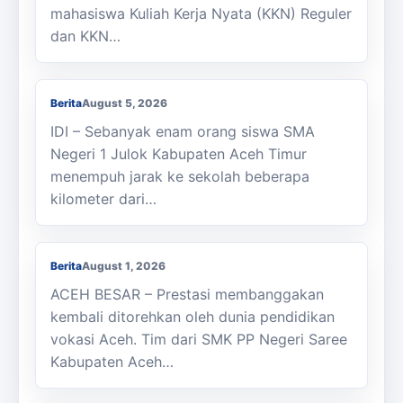
mahasiswa Kuliah Kerja Nyata (KKN) Reguler
dan KKN…
Berjalan Kaki ke Sekolah, Enam Siswa
SMAN 1 Julok Butuh Sepeda
Berita
August 5, 2026
IDI – Sebanyak enam orang siswa SMA
Negeri 1 Julok Kabupaten Aceh Timur
menempuh jarak ke sekolah beberapa
kilometer dari…
Membanggakan, Siswa SMK PPN Saree
Raih Juara LKS Nasional 2026
Berita
August 1, 2026
ACEH BESAR – Prestasi membanggakan
kembali ditorehkan oleh dunia pendidikan
vokasi Aceh. Tim dari SMK PP Negeri Saree
Kabupaten Aceh…
Kasi Cabdisdik Kabupaten Aceh Timur
Antar Tugas Kepala SMKN 1 Julok