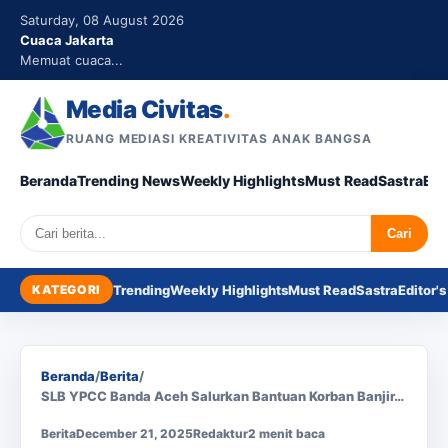
Saturday, 08 August 2026
Cuaca Jakarta
Memuat cuaca...
Media Civitas
.
RUANG MEDIASI KREATIVITAS ANAK BANGSA
Beranda
Trending News
Weekly Highlights
Must Read
Sastra
Edi
Search
Cari
KATEGORI
Trending
Weekly Highlights
Must Read
Sastra
Editor's
Beranda
/
Berita
/
SLB YPCC Banda Aceh Salurkan Bantuan Korban Banjir…
Berita
December 21, 2025
Redaktur
2 menit baca