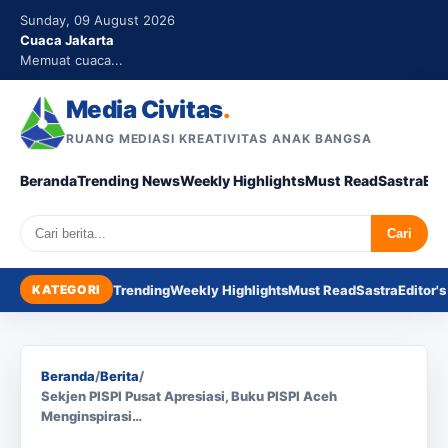
Sunday, 09 August 2026
Cuaca Jakarta
Memuat cuaca...
Media Civitas
.
RUANG MEDIASI KREATIVITAS ANAK BANGSA
Beranda
Trending News
Weekly Highlights
Must Read
Sastra
Edi
Search
Cari
KATEGORI
Trending
Weekly Highlights
Must Read
Sastra
Editor's
Beranda
/
Berita
/
Sekjen PISPI Pusat Apresiasi, Buku PISPI Aceh
Menginspirasi…