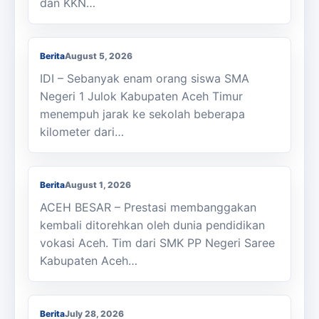
dan KKN…
Berjalan Kaki ke Sekolah, Enam Siswa
SMAN 1 Julok Butuh Sepeda
Berita
August 5, 2026
IDI – Sebanyak enam orang siswa SMA
Negeri 1 Julok Kabupaten Aceh Timur
menempuh jarak ke sekolah beberapa
kilometer dari…
Membanggakan, Siswa SMK PPN Saree
Raih Juara LKS Nasional 2026
Berita
August 1, 2026
ACEH BESAR – Prestasi membanggakan
kembali ditorehkan oleh dunia pendidikan
vokasi Aceh. Tim dari SMK PP Negeri Saree
Kabupaten Aceh…
Kasi Cabdisdik Kabupaten Aceh Timur
Antar Tugas Kepala SMKN 1 Julok
Berita
July 28, 2026