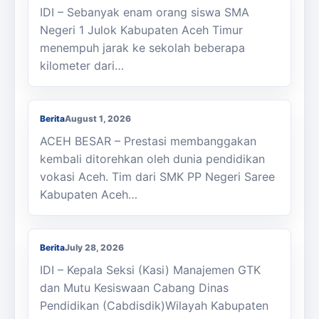
IDI – Sebanyak enam orang siswa SMA
Negeri 1 Julok Kabupaten Aceh Timur
menempuh jarak ke sekolah beberapa
kilometer dari…
Membanggakan, Siswa SMK PPN Saree
Raih Juara LKS Nasional 2026
Berita
August 1, 2026
ACEH BESAR – Prestasi membanggakan
kembali ditorehkan oleh dunia pendidikan
vokasi Aceh. Tim dari SMK PP Negeri Saree
Kabupaten Aceh…
Kasi Cabdisdik Kabupaten Aceh Timur
Antar Tugas Kepala SMKN 1 Julok
Berita
July 28, 2026
IDI – Kepala Seksi (Kasi) Manajemen GTK
dan Mutu Kesiswaan Cabang Dinas
Pendidikan (Cabdisdik)Wilayah Kabupaten