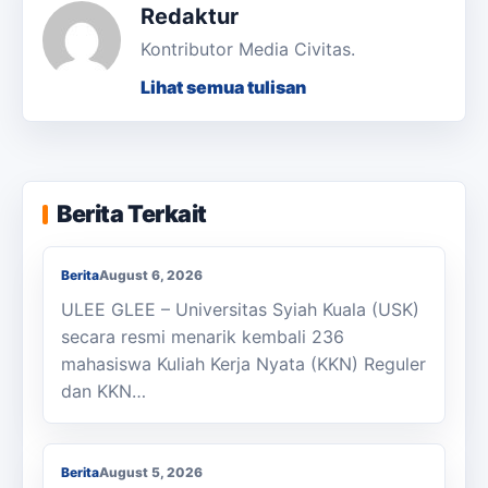
Redaktur
Kontributor Media Civitas.
Lihat semua tulisan
KKN Usai, KOSI USK Apresiasi Dukungan
Berita Terkait
Masyarakat Bandar Dua
Berita
August 6, 2026
ULEE GLEE – Universitas Syiah Kuala (USK)
secara resmi menarik kembali 236
mahasiswa Kuliah Kerja Nyata (KKN) Reguler
dan KKN…
Berjalan Kaki ke Sekolah, Enam Siswa
SMAN 1 Julok Butuh Sepeda
Berita
August 5, 2026