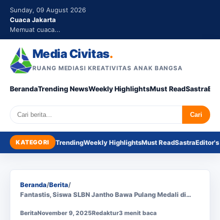
Sunday, 09 August 2026
Cuaca Jakarta
Memuat cuaca...
Media Civitas
.
RUANG MEDIASI KREATIVITAS ANAK BANGSA
Beranda
Trending News
Weekly Highlights
Must Read
Sastra
Edi
Search
Cari
KATEGORI
Trending
Weekly Highlights
Must Read
Sastra
Editor's
Beranda
/
Berita
/
Fantastis, Siswa SLBN Jantho Bawa Pulang Medali di…
Berita
November 9, 2025
Redaktur
3 menit baca