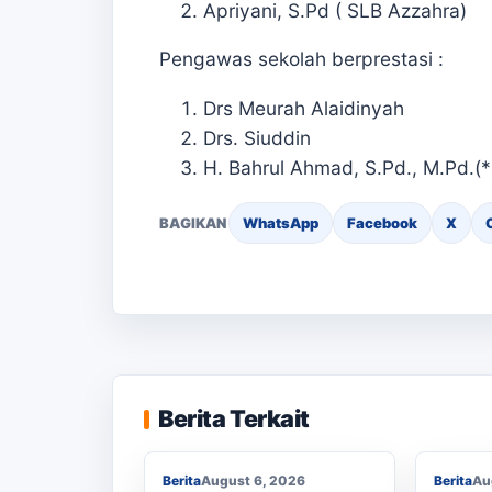
Apriyani, S.Pd ( SLB Azzahra)
Pengawas sekolah berprestasi :
Drs Meurah Alaidinyah
Drs. Siuddin
H. Bahrul Ahmad, S.Pd., M.Pd.(*
BAGIKAN
WhatsApp
Facebook
X
Berjal
KKN Usai, KOSI USK
Sekola
Apresiasi Dukungan
SMAN 1
Berita Terkait
Masyarakat Bandar Dua
Seped
Berita
August 6, 2026
Berita
Au