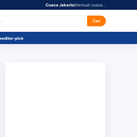
Cuaca Jakarta
Memuat cuaca...
r's Pick
Tentang
Cari
a
editor-pick