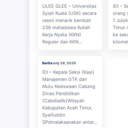
ULEE GLEE – Universitas
IDI – 
Syiah Kuala (USK) secara
orang 
resmi menarik kembali
1 Julo
236 mahasiswa Kuliah
Timur 
Kasi Cabdisdik
Kerja Nyata (KKN)
ke sek
Kabupaten Aceh Timur
Reguler dan KKN…
kilome
Antar Tugas Kepala
SMKN 1 Julok
Berita
July 28, 2026
IDI – Kepala Seksi (Kasi)
Manajemen GTK dan
Mutu Kesiswaan Cabang
Dinas Pendidikan
(Cabdisdik)Wilayah
Kabupaten Aceh Timur,
Syaifuddin
SPdmalaksanakan antar…