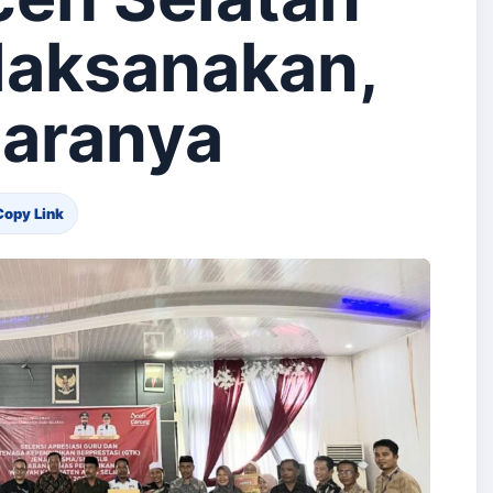
laksanakan,
uaranya
Copy Link