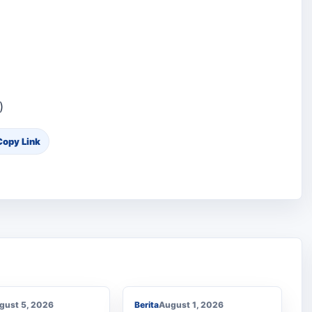
)
Copy Link
an Kaki ke
h, Enam Siswa
Membanggakan, Siswa
 Julok Butuh
SMK PPN Saree Raih
a
Juara LKS Nasional 2026
gust 5, 2026
Berita
August 1, 2026