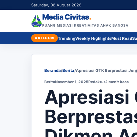
Saturday, 08 August 2026
Media Civitas
.
RUANG MEDIASI KREATIVITAS ANAK BANGSA
KATEGORI
Trending
Weekly Highlights
Must Read
Sa
Beranda
/
Berita
/
Apresiasi GTK Berprestasi Je
Berita
November 1, 2025
Redaktur
2 menit baca
Apresiasi
Berpresta
Dikmen Ac