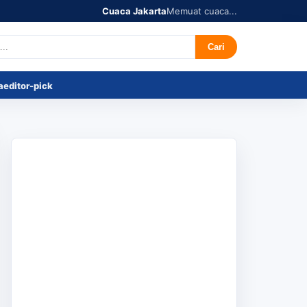
Cuaca Jakarta
Memuat cuaca...
r's Pick
Tentang
Cari
a
editor-pick