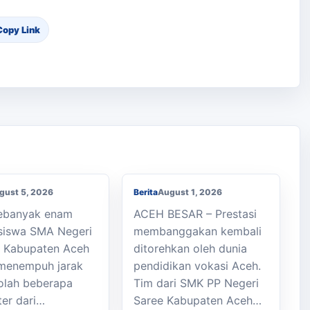
Copy Link
an Kaki ke
h, Enam Siswa
Membanggakan, Siswa
 Julok Butuh
SMK PPN Saree Raih
a
Juara LKS Nasional 2026
gust 5, 2026
Berita
August 1, 2026
Sebanyak enam
ACEH BESAR – Prestasi
siswa SMA Negeri
membanggakan kembali
k Kabupaten Aceh
ditorehkan oleh dunia
menempuh jarak
pendidikan vokasi Aceh.
olah beberapa
Tim dari SMK PP Negeri
ter dari…
Saree Kabupaten Aceh…