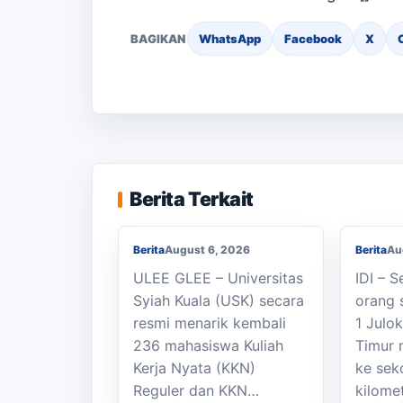
BAGIKAN
WhatsApp
Facebook
X
Berjal
KKN Usai, KOSI USK
Sekola
Apresiasi Dukungan
SMAN 1
Berita Terkait
Masyarakat Bandar Dua
Seped
Berita
August 6, 2026
Berita
Au
ULEE GLEE – Universitas
IDI – 
Syiah Kuala (USK) secara
orang 
resmi menarik kembali
1 Julo
236 mahasiswa Kuliah
Timur 
Kasi Cabdisdik
Kerja Nyata (KKN)
ke sek
Kabupaten Aceh Timur
Reguler dan KKN…
kilome
Antar Tugas Kepala