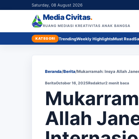
Saturday, 08 August 2026
Media Civitas
.
RUANG MEDIASI KREATIVITAS ANAK BANGSA
KATEGORI
Trending
Weekly Highlights
Must Read
Sa
Beranda
/
Berita
/
Mukarramah: Insya Allah Janen
Berita
October 16, 2025
Redaktur
2 menit baca
Mukarrama
Allah Jan
Internasio