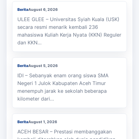
Berita
August 6, 2026
ULEE GLEE – Universitas Syiah Kuala (USK)
secara resmi menarik kembali 236
mahasiswa Kuliah Kerja Nyata (KKN) Reguler
dan KKN…
Berjalan Kaki ke Sekolah, Enam Siswa
SMAN 1 Julok Butuh Sepeda
Berita
August 5, 2026
IDI – Sebanyak enam orang siswa SMA
Negeri 1 Julok Kabupaten Aceh Timur
menempuh jarak ke sekolah beberapa
kilometer dari…
Membanggakan, Siswa SMK PPN Saree
Raih Juara LKS Nasional 2026
Berita
August 1, 2026
ACEH BESAR – Prestasi membanggakan