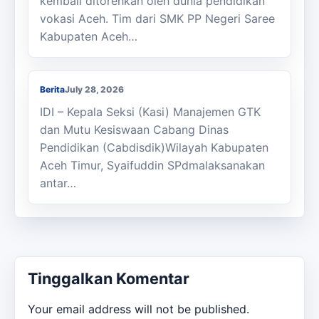
kembali ditorehkan oleh dunia pendidikan
vokasi Aceh. Tim dari SMK PP Negeri Saree
Kabupaten Aceh…
Kasi Cabdisdik Kabupaten Aceh Timur
Antar Tugas Kepala SMKN 1 Julok
Berita
July 28, 2026
IDI – Kepala Seksi (Kasi) Manajemen GTK
dan Mutu Kesiswaan Cabang Dinas
Pendidikan (Cabdisdik)Wilayah Kabupaten
Aceh Timur, Syaifuddin SPdmalaksanakan
antar…
Tinggalkan Komentar
Your email address will not be published.