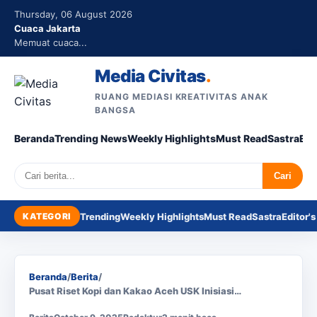
Thursday, 06 August 2026
Cuaca Jakarta
Memuat cuaca...
Media Civitas
.
RUANG MEDIASI KREATIVITAS ANAK
BANGSA
Beranda
Trending News
Weekly Highlights
Must Read
Sastra
Edi
Search
Cari
KATEGORI
Trending
Weekly Highlights
Must Read
Sastra
Editor's
Beranda
/
Berita
/
Pusat Riset Kopi dan Kakao Aceh USK Inisiasi…