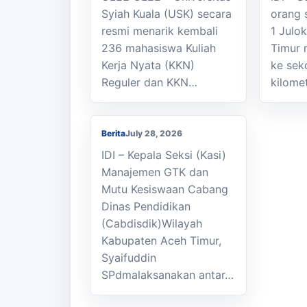
Syiah Kuala (USK) secara
orang 
resmi menarik kembali
1 Julo
236 mahasiswa Kuliah
Timur 
Kasi Cabdisdik
Kerja Nyata (KKN)
ke sek
Kabupaten Aceh Timur
Reguler dan KKN…
kilome
Antar Tugas Kepala
SMKN 1 Julok
Berita
July 28, 2026
IDI – Kepala Seksi (Kasi)
Manajemen GTK dan
Mutu Kesiswaan Cabang
Dinas Pendidikan
(Cabdisdik)Wilayah
Kabupaten Aceh Timur,
Syaifuddin
SPdmalaksanakan antar…