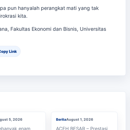
apa pun hanyalah perangkat mati yang tak
okrasi kita.
na, Fakultas Ekonomi dan Bisnis, Universitas
Copy Link
an Kaki ke
h, Enam Siswa
Membanggakan, Siswa
 Julok Butuh
SMK PPN Saree Raih
a
Juara LKS Nasional 2026
gust 5, 2026
Berita
August 1, 2026
Sebanyak enam
ACEH BESAR – Prestasi