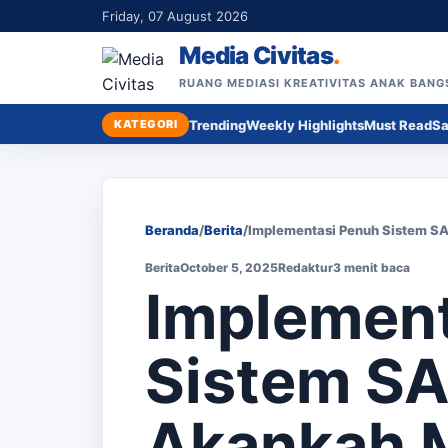
Friday, 07 August 2026
Media Civitas
.
RUANG MEDIASI KREATIVITAS ANAK BANG
KATEGORI
Trending
Weekly Highlights
Must Read
Sa
Beranda
/
Berita
/
Implementasi Penuh Sistem SA
Berita
October 5, 2025
Redaktur
3 menit baca
Implement
Sistem SA
Akankah M