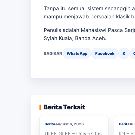
Tanpa itu semua, sistem secanggih 
mampu menjawab persoalan klasik bir
Penulis adalah Mahasiswi Pasca Sarja
Syiah Kuala, Banda Aceh.
BAGIKAN
WhatsApp
Facebook
X
Berjal
KKN Usai, KOSI USK
Sekola
Apresiasi Dukungan
SMAN 1
Berita Terkait
Masyarakat Bandar Dua
Seped
Berita
August 6, 2026
Berita
Au
ULEE GLEE – Universitas
IDI – 