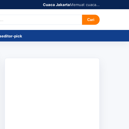
Cuaca Jakarta
Memuat cuaca...
r's Pick
Tentang
Cari
a
editor-pick