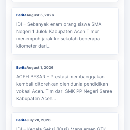
SMAN 1 Julok Butuh Sepeda
Berita
August 5, 2026
IDI – Sebanyak enam orang siswa SMA
Negeri 1 Julok Kabupaten Aceh Timur
menempuh jarak ke sekolah beberapa
kilometer dari…
Membanggakan, Siswa SMK PPN Saree
Raih Juara LKS Nasional 2026
Berita
August 1, 2026
ACEH BESAR – Prestasi membanggakan
kembali ditorehkan oleh dunia pendidikan
vokasi Aceh. Tim dari SMK PP Negeri Saree
Kabupaten Aceh…
Kasi Cabdisdik Kabupaten Aceh Timur
Antar Tugas Kepala SMKN 1 Julok
Berita
July 28, 2026
IDI – Kepala Seksi (Kasi) Manajemen GTK