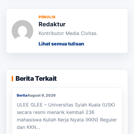
PENULIS
Redaktur
Kontributor Media Civitas.
Lihat semua tulisan
KKN Usai, KOSI USK Apresiasi Dukungan
Berita Terkait
Masyarakat Bandar Dua
Berita
August 6, 2026
ULEE GLEE – Universitas Syiah Kuala (USK)
secara resmi menarik kembali 236
mahasiswa Kuliah Kerja Nyata (KKN) Reguler
dan KKN…
Berjalan Kaki ke Sekolah, Enam Siswa