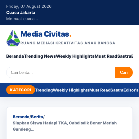
Friday, 07 August 2026
Cuaca Jakarta
Memuat cuaca...
Media Civitas
.
RUANG MEDIASI KREATIVITAS ANAK BANGSA
Beranda
Trending News
Weekly Highlights
Must Read
Sastra
Edi
Search
Cari
KATEGORI
Trending
Weekly Highlights
Must Read
Sastra
Editor's
Beranda
/
Berita
/
Siapkan Siswa Hadapi TKA, Cabdisdik Bener Meriah
Gandeng…