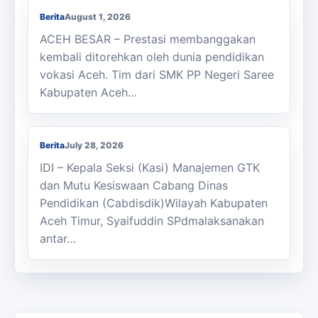
Berita
August 1, 2026
ACEH BESAR – Prestasi membanggakan
kembali ditorehkan oleh dunia pendidikan
vokasi Aceh. Tim dari SMK PP Negeri Saree
Kabupaten Aceh…
Kasi Cabdisdik Kabupaten Aceh Timur
Antar Tugas Kepala SMKN 1 Julok
Berita
July 28, 2026
IDI – Kepala Seksi (Kasi) Manajemen GTK
dan Mutu Kesiswaan Cabang Dinas
Pendidikan (Cabdisdik)Wilayah Kabupaten
Aceh Timur, Syaifuddin SPdmalaksanakan
antar…