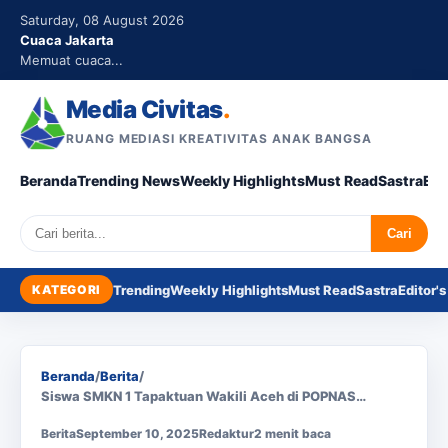
Saturday, 08 August 2026
Cuaca Jakarta
Memuat cuaca...
Media Civitas
.
RUANG MEDIASI KREATIVITAS ANAK BANGSA
Beranda
Trending News
Weekly Highlights
Must Read
Sastra
Edi
Search
Cari
KATEGORI
Trending
Weekly Highlights
Must Read
Sastra
Editor's
Beranda
/
Berita
/
Siswa SMKN 1 Tapaktuan Wakili Aceh di POPNAS…
Berita
September 10, 2025
Redaktur
2 menit baca