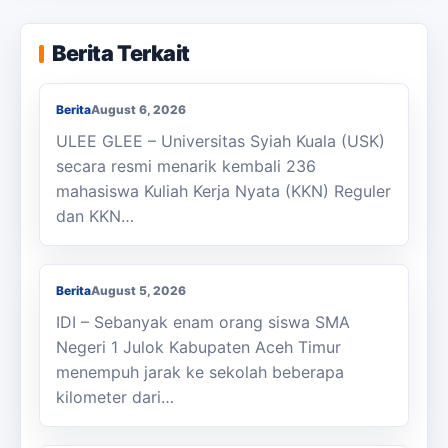
KKN Usai, KOSI USK Apresiasi Dukungan
Berita Terkait
Masyarakat Bandar Dua
Berita
August 6, 2026
ULEE GLEE – Universitas Syiah Kuala (USK)
secara resmi menarik kembali 236
mahasiswa Kuliah Kerja Nyata (KKN) Reguler
dan KKN…
Berjalan Kaki ke Sekolah, Enam Siswa
SMAN 1 Julok Butuh Sepeda
Berita
August 5, 2026
IDI – Sebanyak enam orang siswa SMA
Negeri 1 Julok Kabupaten Aceh Timur
menempuh jarak ke sekolah beberapa
kilometer dari…
Membanggakan, Siswa SMK PPN Saree
Raih Juara LKS Nasional 2026