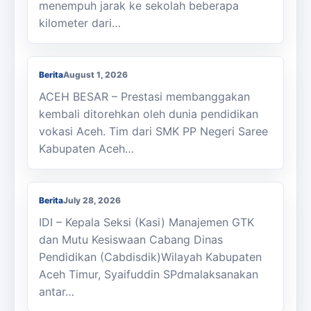
menempuh jarak ke sekolah beberapa
kilometer dari…
Membanggakan, Siswa SMK PPN Saree
Raih Juara LKS Nasional 2026
Berita
August 1, 2026
ACEH BESAR – Prestasi membanggakan
kembali ditorehkan oleh dunia pendidikan
vokasi Aceh. Tim dari SMK PP Negeri Saree
Kabupaten Aceh…
Kasi Cabdisdik Kabupaten Aceh Timur
Antar Tugas Kepala SMKN 1 Julok
Berita
July 28, 2026
IDI – Kepala Seksi (Kasi) Manajemen GTK
dan Mutu Kesiswaan Cabang Dinas
Pendidikan (Cabdisdik)Wilayah Kabupaten
Aceh Timur, Syaifuddin SPdmalaksanakan
antar…