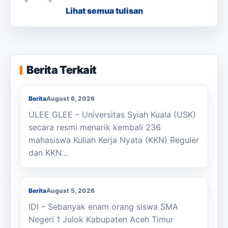
Lihat semua tulisan
KKN Usai, KOSI USK Apresiasi Dukungan
Berita Terkait
Masyarakat Bandar Dua
Berita
August 6, 2026
ULEE GLEE – Universitas Syiah Kuala (USK)
secara resmi menarik kembali 236
mahasiswa Kuliah Kerja Nyata (KKN) Reguler
dan KKN…
Berjalan Kaki ke Sekolah, Enam Siswa
SMAN 1 Julok Butuh Sepeda
Berita
August 5, 2026
IDI – Sebanyak enam orang siswa SMA
Negeri 1 Julok Kabupaten Aceh Timur