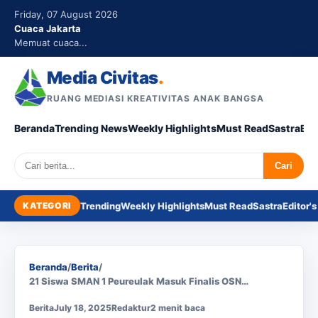
Friday, 07 August 2026
Cuaca Jakarta
Memuat cuaca...
Media Civitas
.
RUANG MEDIASI KREATIVITAS ANAK BANGSA
Beranda
Trending News
Weekly Highlights
Must Read
Sastra
Edi
Search
Cari
KATEGORI
Trending
Weekly Highlights
Must Read
Sastra
Editor's
Beranda
/
Berita
/
21 Siswa SMAN 1 Peureulak Masuk Finalis OSN…
Berita
July 18, 2025
Redaktur
2 menit baca