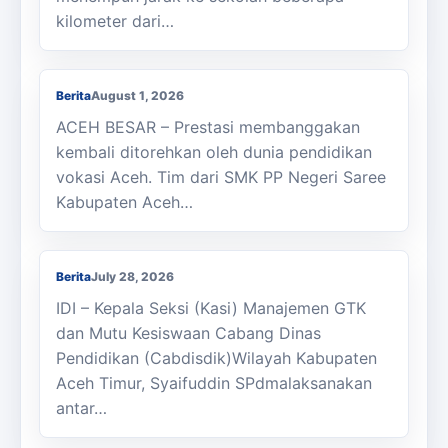
kilometer dari…
Membanggakan, Siswa SMK PPN Saree
Raih Juara LKS Nasional 2026
Berita
August 1, 2026
ACEH BESAR – Prestasi membanggakan
kembali ditorehkan oleh dunia pendidikan
vokasi Aceh. Tim dari SMK PP Negeri Saree
Kabupaten Aceh…
Kasi Cabdisdik Kabupaten Aceh Timur
Antar Tugas Kepala SMKN 1 Julok
Berita
July 28, 2026
IDI – Kepala Seksi (Kasi) Manajemen GTK
dan Mutu Kesiswaan Cabang Dinas
Pendidikan (Cabdisdik)Wilayah Kabupaten
Aceh Timur, Syaifuddin SPdmalaksanakan
antar…