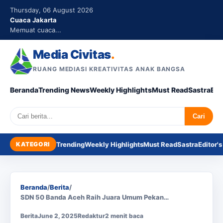
Thursday, 06 August 2026
Cuaca Jakarta
Memuat cuaca...
Media Civitas
.
RUANG MEDIASI KREATIVITAS ANAK BANGSA
Beranda
Trending News
Weekly Highlights
Must Read
Sastra
Edi
Search
Cari
KATEGORI
Trending
Weekly Highlights
Must Read
Sastra
Editor's
Beranda
/
Berita
/
SDN 50 Banda Aceh Raih Juara Umum Pekan…
Berita
June 2, 2025
Redaktur
2 menit baca