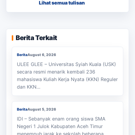
Lihat semua tulisan
KKN Usai, KOSI USK Apresiasi Dukungan
Berita Terkait
Masyarakat Bandar Dua
Berita
August 6, 2026
ULEE GLEE – Universitas Syiah Kuala (USK)
secara resmi menarik kembali 236
mahasiswa Kuliah Kerja Nyata (KKN) Reguler
dan KKN…
Berjalan Kaki ke Sekolah, Enam Siswa
SMAN 1 Julok Butuh Sepeda
Berita
August 5, 2026
IDI – Sebanyak enam orang siswa SMA
Negeri 1 Julok Kabupaten Aceh Timur
menempuh jarak ke sekolah beberapa