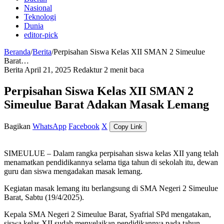
Nasional
Teknologi
Dunia
editor-pick
Beranda
/
Berita
/
Perpisahan Siswa Kelas XII SMAN 2 Simeulue
Barat…
Berita
April 21, 2025
Redaktur
2 menit baca
Perpisahan Siswa Kelas XII SMAN 2
Simeulue Barat Adakan Masak Lemang
Bagikan
WhatsApp
Facebook
X
Copy Link
SIMEULUE – Dalam rangka perpisahan siswa kelas XII yang telah
menamatkan pendidikannya selama tiga tahun di sekolah itu, dewan
guru dan siswa mengadakan masak lemang.
Kegiatan masak lemang itu berlangsung di SMA Negeri 2 Simeulue
Barat, Sabtu (19/4/2025).
Kepala SMA Negeri 2 Simeulue Barat, Syafrial SPd mengatakan,
siswa kelas XII sudah menyelaikan pendidikannya pada tahun