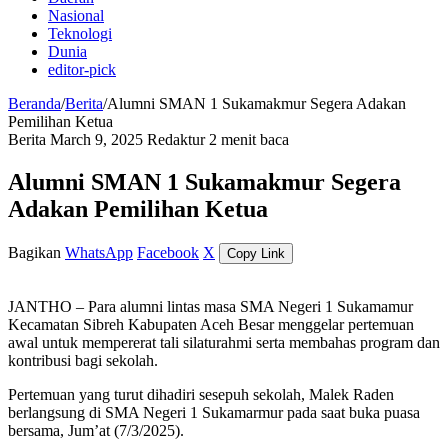
Nasional
Teknologi
Dunia
editor-pick
Beranda
/
Berita
/
Alumni SMAN 1 Sukamakmur Segera Adakan
Pemilihan Ketua
Berita
March 9, 2025
Redaktur
2 menit baca
Alumni SMAN 1 Sukamakmur Segera
Adakan Pemilihan Ketua
Bagikan
WhatsApp
Facebook
X
Copy Link
JANTHO – Para alumni lintas masa SMA Negeri 1 Sukamamur
Kecamatan Sibreh Kabupaten Aceh Besar menggelar pertemuan
awal untuk mempererat tali silaturahmi serta membahas program dan
kontribusi bagi sekolah.
Pertemuan yang turut dihadiri sesepuh sekolah, Malek Raden
berlangsung di SMA Negeri 1 Sukamarmur pada saat buka puasa
bersama, Jum’at (7/3/2025).