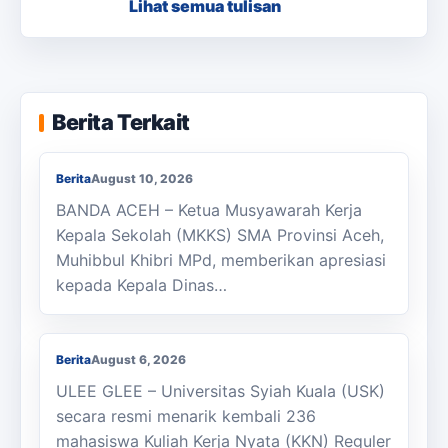
Lihat semua tulisan
Ketua MKKS SMA Provinsi Aceh Berikan
Berita Terkait
Apresiasi Kepada Murthalamuddin
Berita
August 10, 2026
BANDA ACEH – Ketua Musyawarah Kerja
Kepala Sekolah (MKKS) SMA Provinsi Aceh,
Muhibbul Khibri MPd, memberikan apresiasi
kepada Kepala Dinas…
KKN Usai, KOSI USK Apresiasi Dukungan
Masyarakat Bandar Dua
Berita
August 6, 2026
ULEE GLEE – Universitas Syiah Kuala (USK)
secara resmi menarik kembali 236
mahasiswa Kuliah Kerja Nyata (KKN) Reguler