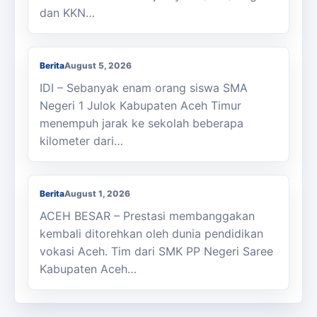
dan KKN…
Berjalan Kaki ke Sekolah, Enam Siswa
SMAN 1 Julok Butuh Sepeda
Berita
August 5, 2026
IDI – Sebanyak enam orang siswa SMA
Negeri 1 Julok Kabupaten Aceh Timur
menempuh jarak ke sekolah beberapa
kilometer dari…
Membanggakan, Siswa SMK PPN Saree
Raih Juara LKS Nasional 2026
Berita
August 1, 2026
ACEH BESAR – Prestasi membanggakan
kembali ditorehkan oleh dunia pendidikan
vokasi Aceh. Tim dari SMK PP Negeri Saree
Kabupaten Aceh…