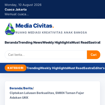
Monday, 10 August 2026
Cuaca Jakarta
Memuat cuaca...
Media Civitas
.
RUANG MEDIASI KREATIVITAS ANAK BANGSA
Beranda
Trending News
Weekly Highlights
Must Read
Sastra
Edi
Search
Cari
KATEGORI
Trending
Weekly Highlights
Must Read
Sastra
Editor's
Beranda
/
Berita
/
Ciptakan Lulusan Berkualitas, SMKN Taman Fajar
Adakan UKK