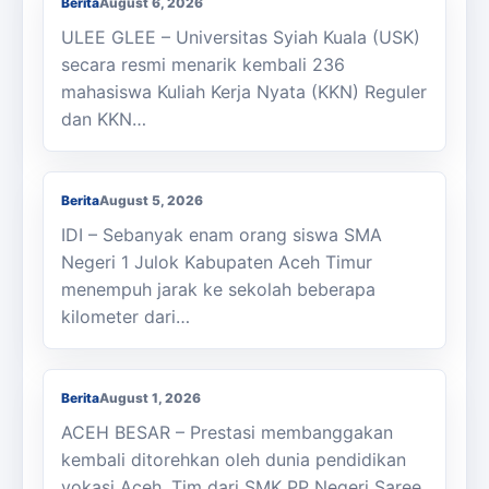
Berita
August 6, 2026
ULEE GLEE – Universitas Syiah Kuala (USK)
secara resmi menarik kembali 236
mahasiswa Kuliah Kerja Nyata (KKN) Reguler
dan KKN…
Berjalan Kaki ke Sekolah, Enam Siswa
SMAN 1 Julok Butuh Sepeda
Berita
August 5, 2026
IDI – Sebanyak enam orang siswa SMA
Negeri 1 Julok Kabupaten Aceh Timur
menempuh jarak ke sekolah beberapa
kilometer dari…
Membanggakan, Siswa SMK PPN Saree
Raih Juara LKS Nasional 2026
Berita
August 1, 2026
ACEH BESAR – Prestasi membanggakan
kembali ditorehkan oleh dunia pendidikan
vokasi Aceh. Tim dari SMK PP Negeri Saree