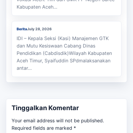
Kabupaten Aceh…
Kasi Cabdisdik Kabupaten Aceh Timur
Antar Tugas Kepala SMKN 1 Julok
Berita
July 28, 2026
IDI – Kepala Seksi (Kasi) Manajemen GTK
dan Mutu Kesiswaan Cabang Dinas
Pendidikan (Cabdisdik)Wilayah Kabupaten
Aceh Timur, Syaifuddin SPdmalaksanakan
antar…
Tinggalkan Komentar
Your email address will not be published.
Required fields are marked
*