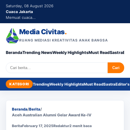
Saturday, 08 August 2026
Cuaca Jakarta
Memuat cuaca...
Media Civitas
.
RUANG MEDIASI KREATIVITAS ANAK BANGSA
Beranda
Trending News
Weekly Highlights
Must Read
Sastra
Edi
Search
Cari
KATEGORI
Trending
Weekly Highlights
Must Read
Sastra
Editor's
Beranda
/
Berita
/
Aceh Australian Alumni Gelar Award Ke-IV
Berita
February 17, 2025
Redaktur
2 menit baca