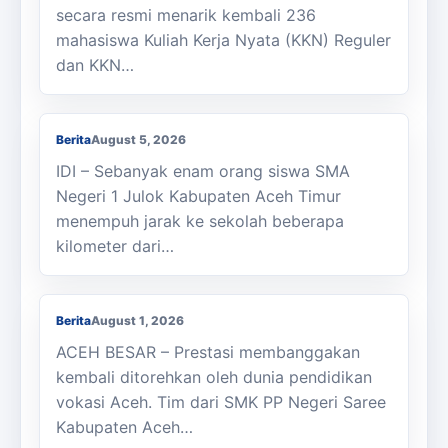
secara resmi menarik kembali 236
mahasiswa Kuliah Kerja Nyata (KKN) Reguler
dan KKN…
Berjalan Kaki ke Sekolah, Enam Siswa
SMAN 1 Julok Butuh Sepeda
Berita
August 5, 2026
IDI – Sebanyak enam orang siswa SMA
Negeri 1 Julok Kabupaten Aceh Timur
menempuh jarak ke sekolah beberapa
kilometer dari…
Membanggakan, Siswa SMK PPN Saree
Raih Juara LKS Nasional 2026
Berita
August 1, 2026
ACEH BESAR – Prestasi membanggakan
kembali ditorehkan oleh dunia pendidikan
vokasi Aceh. Tim dari SMK PP Negeri Saree
Kabupaten Aceh…
Kasi Cabdisdik Kabupaten Aceh Timur