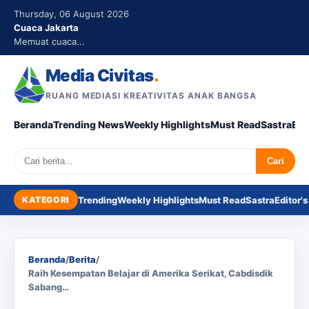
Thursday, 06 August 2026
Cuaca Jakarta
Memuat cuaca...
Media Civitas
.
RUANG MEDIASI KREATIVITAS ANAK BANGSA
Beranda
Trending News
Weekly Highlights
Must Read
Sastra
Edi
Search
Cari
KATEGORI
Trending
Weekly Highlights
Must Read
Sastra
Editor's
Beranda
/
Berita
/
Raih Kesempatan Belajar di Amerika Serikat, Cabdisdik
Sabang…